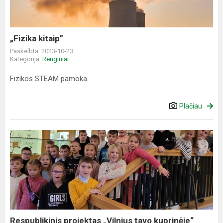
„Fizika kitaip”
Paskelbta: 2023-10-23
Kategorija:
Renginiai
Fizikos STEAM pamoka.
Plačiau
Respublikinis
projektas
„Vilnius
tavo
kuprinėje“
Respublikinis projektas „Vilnius tavo kuprinėje“