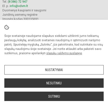
Tel.
(8 386) 72 947
El. p.
info@vdvm.lt
Duomenys kaupiami ir saugomi
Juridinių asmenų registre
Įmonės kodas 300135691
Šioje svetainėje naudojame slapukus siekdami užtikrinti jums teikiamų
© 2022. Visagino Draugystės progimnazija. Visos teisės saugomos.
Kopijuoti turinį be raštiško gimnazijos sutikimo griežtai draudžiama.
paslaugų kokybę, analizuoti svetainės naudojimą ir optimizuoti naršymo
patirtį. Spustelėję mygtuką „Sutinku“, jūs patvirtinate, kad sutinkate su visų
Prieinamumo paraiška
Slapukų valdymas
slapukų naudojimu šioje svetainėje. Jei norite atšaukti arba pakeisti savo
sutikimus, prašome apsilankyti
slapukų valdymo puslapyje
.
Sumanus būdas atnaujinti
mokyklos interneto
svetainę
NUSTATYMAI
NESUTINKU
SUTINKU