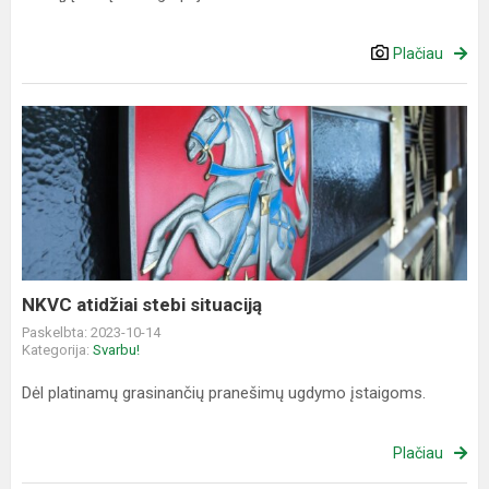
Plačiau
NKVC
atidžiai
stebi
situaciją
NKVC atidžiai stebi situaciją
Paskelbta: 2023-10-14
Kategorija:
Svarbu!
Dėl platinamų grasinančių pranešimų ugdymo įstaigoms.
Plačiau