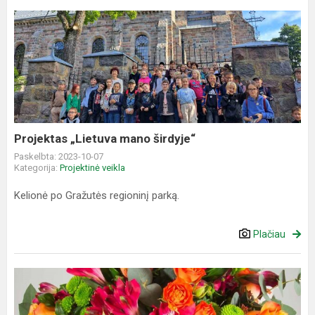
Projektas
„Lietuva
mano
širdyje“
Projektas „Lietuva mano širdyje“
Paskelbta: 2023-10-07
Kategorija:
Projektinė veikla
Kelionė po Gražutės regioninį parką.
Plačiau
Mokytojų
diena