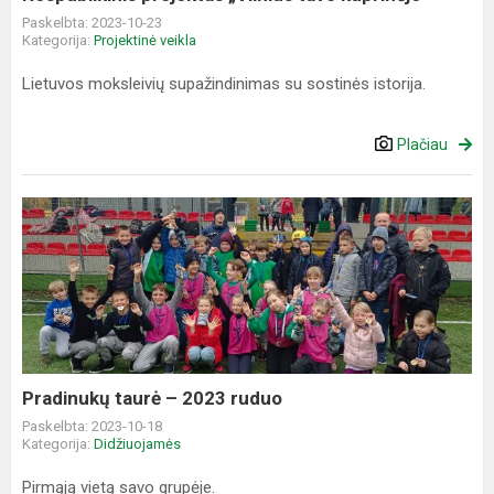
Paskelbta: 2023-10-23
Kategorija:
Projektinė veikla
Lietuvos moksleivių supažindinimas su sostinės istorija.
Plačiau
Pradinukų
taurė
–
2023
ruduo
Pradinukų taurė – 2023 ruduo
Paskelbta: 2023-10-18
Kategorija:
Didžiuojamės
Pirmąją vietą savo grupėje.