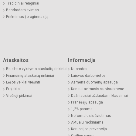
Tradiciniai renginiai
Bendradarbiavimas
Priėmimas į progimnaziją
Ataskaitos
Informacija
Biudžeto vykdymo ataskaitų rinkiniai
Nuorodos
Finansinių ataskaitų rinkiniai
Laisvos darbo vietos
Lėšos veiklai viešinti
Asmens duomenų apsauga
Projektai
Konsultavimasis su visuomene
Viešieji pirkimai
Dažniausiai užduodami klausimai
Pranešėjų apsauga
1,2% parama
Neformalusis švietimas
Aktualu mokiniams
Korupcijos prevencija
Civilinė sauga