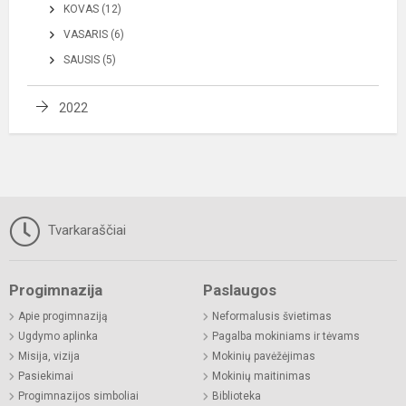
KOVAS (12)
VASARIS (6)
SAUSIS (5)
2022
Tvarkaraščiai
Progimnazija
Paslaugos
Apie progimnaziją
Neformalusis švietimas
Ugdymo aplinka
Pagalba mokiniams ir tėvams
Misija, vizija
Mokinių pavėžėjimas
Pasiekimai
Mokinių maitinimas
Progimnazijos simboliai
Biblioteka