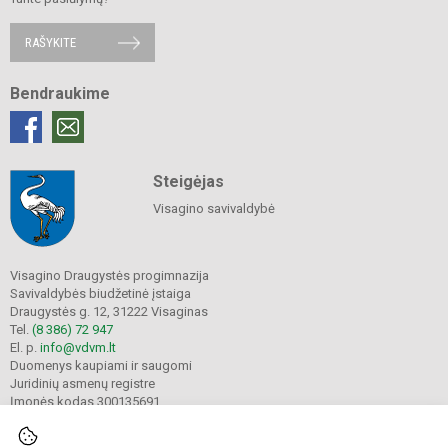
RAŠYKITE
Bendraukime
Steigėjas
Visagino savivaldybė
Visagino Draugystės progimnazija
Savivaldybės biudžetinė įstaiga
Draugystės g. 12, 31222 Visaginas
Tel.
(8 386) 72 947
El. p.
info@vdvm.lt
Duomenys kaupiami ir saugomi
Juridinių asmenų registre
Įmonės kodas 300135691