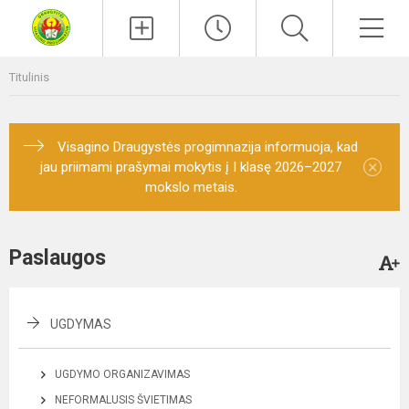
Paieška
Men
Titulinis
Visagino Draugystės progimnazija informuoja, kad
×
jau priimami prašymai mokytis į I klasę 2026–2027
mokslo metais.
Paslaugos
UGDYMAS
UGDYMO ORGANIZAVIMAS
NEFORMALUSIS ŠVIETIMAS