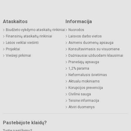
Ataskaitos
Informacija
Biudžeto vykdymo ataskaitų rinkiniai
Nuorodos
Finansinių ataskaitų rinkiniai
Laisvos darbo vietos
Lėšos veiklai viešinti
Asmens duomenų apsauga
Projektai
Konsultavimasis su visuomene
Viešieji pirkimai
Dažniausiai užduodami klausimai
Pranešėjų apsauga
1,2% parama
Neformalusis švietimas
Aktualu mokiniams
Korupcijos prevencija
Civilinė sauga
Teisinė informacija
Atviri duomenys
Pastebėjote klaidų?
Turite pasiūlymų?