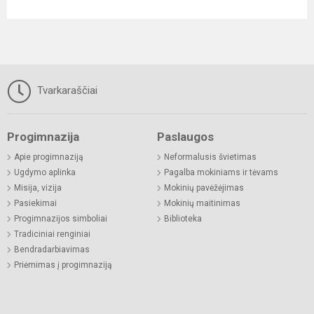
Tvarkaraščiai
Progimnazija
Paslaugos
Apie progimnaziją
Neformalusis švietimas
Ugdymo aplinka
Pagalba mokiniams ir tėvams
Misija, vizija
Mokinių pavėžėjimas
Pasiekimai
Mokinių maitinimas
Progimnazijos simboliai
Biblioteka
Tradiciniai renginiai
Bendradarbiavimas
Priėmimas į progimnaziją