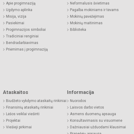
Apie progimnaziją
Neformalusis švietimas
Ugdymo aplinka
Pagalba mokiniams ir tėvams
Misija, vizija
Mokinių pavėžėjimas
Pasiekimai
Mokinių maitinimas
Progimnazijos simboliai
Biblioteka
Tradiciniai renginiai
Bendradarbiavimas
Priėmimas į progimnaziją
Ataskaitos
Informacija
Biudžeto vykdymo ataskaitų rinkiniai
Nuorodos
Finansinių ataskaitų rinkiniai
Laisvos darbo vietos
Lėšos veiklai viešinti
Asmens duomenų apsauga
Projektai
Konsultavimasis su visuomene
Viešieji pirkimai
Dažniausiai užduodami klausimai
Pranešėjų apsauga