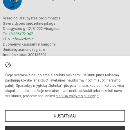
Visagino Draugystės progimnazija
Savivaldybės biudžetinė įstaiga
Draugystės g. 12, 31222 Visaginas
Tel.
(8 386) 72 947
El. p.
info@vdvm.lt
Duomenys kaupiami ir saugomi
Juridinių asmenų registre
Įmonės kodas 300135691
Šioje svetainėje naudojame slapukus siekdami užtikrinti jums teikiamų
© 2022. Visagino Draugystės progimnazija. Visos teisės saugomos.
Kopijuoti turinį be raštiško gimnazijos sutikimo griežtai draudžiama.
paslaugų kokybę, analizuoti svetainės naudojimą ir optimizuoti naršymo
patirtį. Spustelėję mygtuką „Sutinku“, jūs patvirtinate, kad sutinkate su visų
Prieinamumo paraiška
Slapukų valdymas
slapukų naudojimu šioje svetainėje. Jei norite atšaukti arba pakeisti savo
sutikimus, prašome apsilankyti
slapukų valdymo puslapyje
.
Sumanus būdas atnaujinti
mokyklos interneto
svetainę
NUSTATYMAI