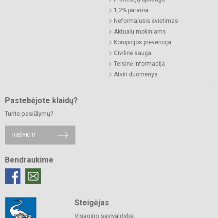
1,2% parama
Neformalusis švietimas
Aktualu mokiniams
Korupcijos prevencija
Civilinė sauga
Teisinė informacija
Atviri duomenys
Pastebėjote klaidų?
Turite pasiūlymų?
RAŠYKITE
Bendraukime
Steigėjas
Visagino savivaldybė