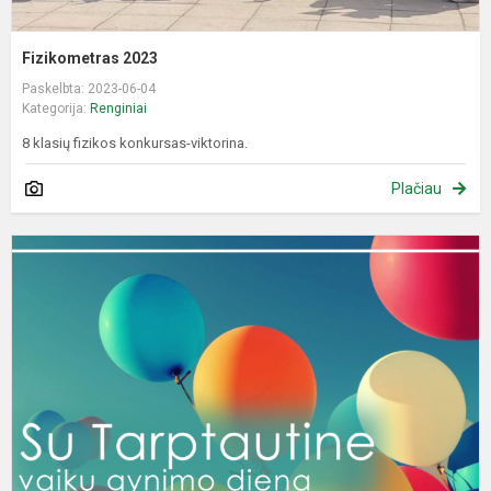
Fizikometras 2023
Paskelbta: 2023-06-04
Kategorija:
Renginiai
8 klasių fizikos konkursas-viktorina.
Plačiau
V
g
d