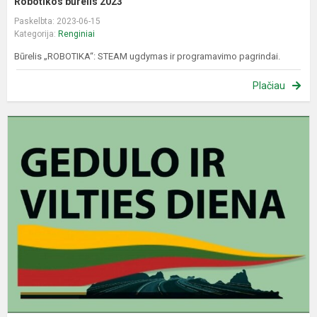
Robotikos būrelis 2023
Paskelbta: 2023-06-15
Kategorija:
Renginiai
Būrelis „ROBOTIKA“: STEAM ugdymas ir programavimo pagrindai.
Plačiau
B
1
oj
–
G
ir
v
d