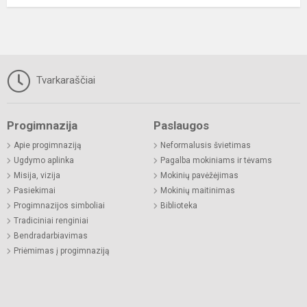
Tvarkaraščiai
Progimnazija
Paslaugos
Apie progimnaziją
Neformalusis švietimas
Ugdymo aplinka
Pagalba mokiniams ir tėvams
Misija, vizija
Mokinių pavėžėjimas
Pasiekimai
Mokinių maitinimas
Progimnazijos simboliai
Biblioteka
Tradiciniai renginiai
Bendradarbiavimas
Priėmimas į progimnaziją