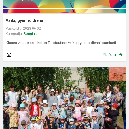
Vaikų gynimo diena
Paskelbta: 2023-06-02
Kategorija:
Renginiai
Klasės valadėlės, skirtos Tarptautinei vaikų gynimo dienai paminėti.
Plačiau
K
d