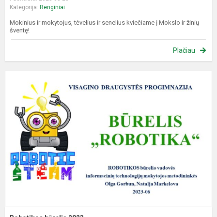
Kategorija:
Renginiai
Mokinius ir mokytojus, tėvelius ir senelius kviečiame į Mokslo ir žinių
šventę!
Plačiau
R
b
2