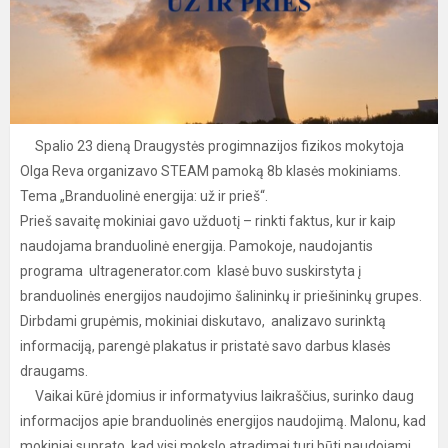
Spalio 23 dieną Draugystės progimnazijos fizikos mokytoja
Olga Reva organizavo STEAM pamoką 8b klasės mokiniams.
Tema „Branduolinė energija: už ir prieš“.
Prieš savaitę mokiniai gavo užduotį – rinkti faktus, kur ir kaip
naudojama branduolinė energija. Pamokoje, naudojantis
programa ultragenerator.com klasė buvo suskirstyta į
branduolinės energijos naudojimo šalininkų ir priešininkų grupes.
Dirbdami grupėmis, mokiniai diskutavo, analizavo surinktą
informaciją, parengė plakatus ir pristatė savo darbus klasės
draugams.
Vaikai kūrė įdomius ir informatyvius laikraščius, surinko daug
informacijos apie branduolinės energijos naudojimą. Malonu, kad
mokiniai suprato, kad visi mokslo atradimai turi būti naudojami