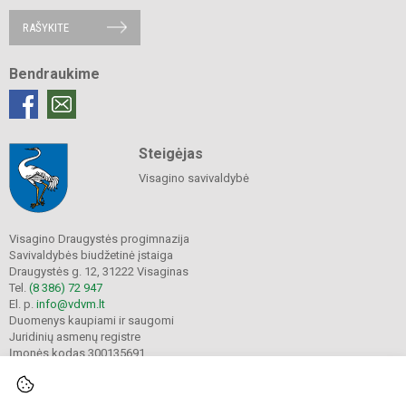
RAŠYKITE
Bendraukime
Steigėjas
Visagino savivaldybė
Visagino Draugystės progimnazija
Savivaldybės biudžetinė įstaiga
Draugystės g. 12, 31222 Visaginas
Tel.
(8 386) 72 947
El. p.
info@vdvm.lt
Duomenys kaupiami ir saugomi
Juridinių asmenų registre
Įmonės kodas 300135691