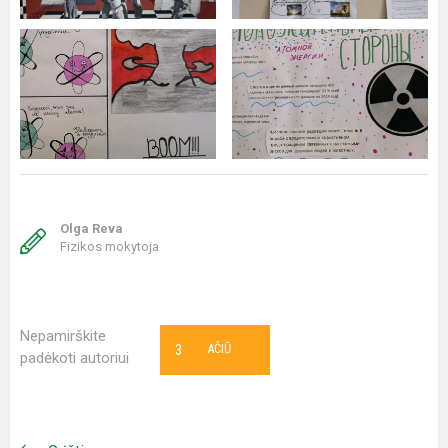
Olga Reva
Fizikos mokytoja
Nepamirškite
3
AČIŪ
padėkoti autoriui