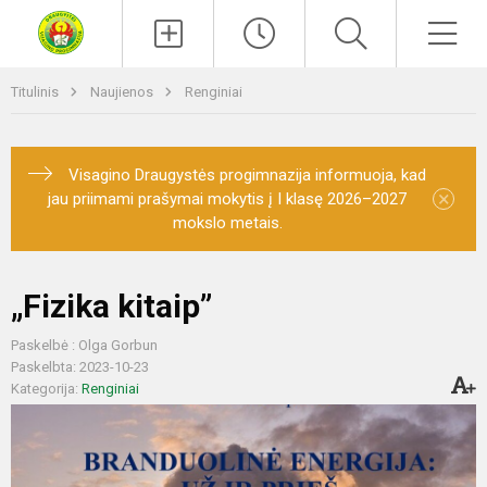
Paieška
Men
Titulinis
Naujienos
Renginiai
Visagino Draugystės progimnazija informuoja, kad
×
jau priimami prašymai mokytis į I klasę 2026–2027
mokslo metais.
„Fizika kitaip”
Paskelbė : Olga Gorbun
Paskelbta: 2023-10-23
Kategorija:
Renginiai