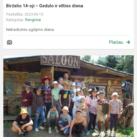
Birželio 14-oji – Gedulo ir vilties diena
Paskelbta: 2023-06-15
Kategorija:
Renginiai
Netradicinio ugdymo diena.
Plačiau
Ž
„
V