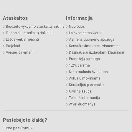
Ataskaitos
Informacija
Biudžeto vykdymo ataskaitų rinkiniai
Nuorodos
Finansinių ataskaitų rinkiniai
Laisvos darbo vietos
Lėšos veiklai viešinti
Asmens duomenų apsauga
Projektai
Konsultavimasis su visuomene
Viešieji pirkimai
Dažniausiai užduodami klausimai
Pranešėjų apsauga
1,2% parama
Neformalusis švietimas
Aktualu mokiniams
Korupcijos prevencija
Civilinė sauga
Teisinė informacija
Atviri duomenys
Pastebėjote klaidų?
Turite pasiūlymų?