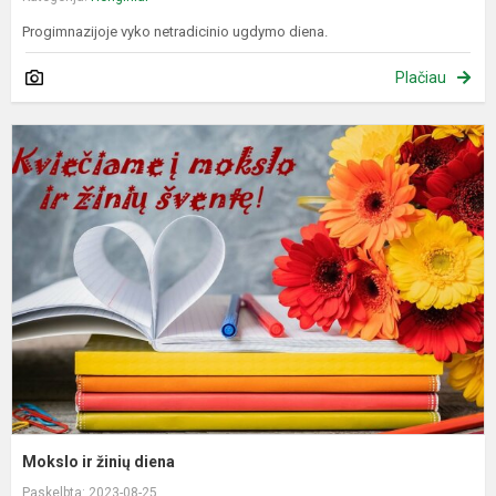
Progimnazijoje vyko netradicinio ugdymo diena.
Plačiau
M
ir
ž
d
Mokslo ir žinių diena
Paskelbta: 2023-08-25