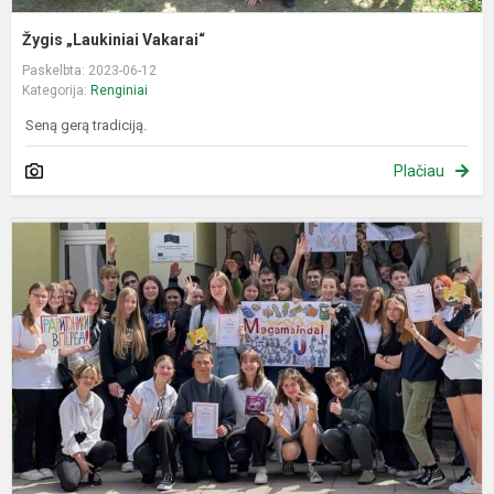
Žygis „Laukiniai Vakarai“
Paskelbta: 2023-06-12
Kategorija:
Renginiai
Seną gerą tradiciją.
Plačiau
F
2