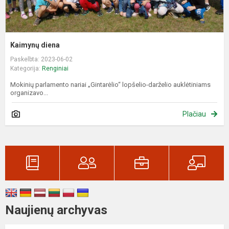
Kaimynų diena
Paskelbta: 2023-06-02
Kategorija:
Renginiai
Mokinių parlamento nariai „Gintarėlio“ lopšelio-darželio auklėtiniams
organizavo...
Plačiau
Naujienų archyvas