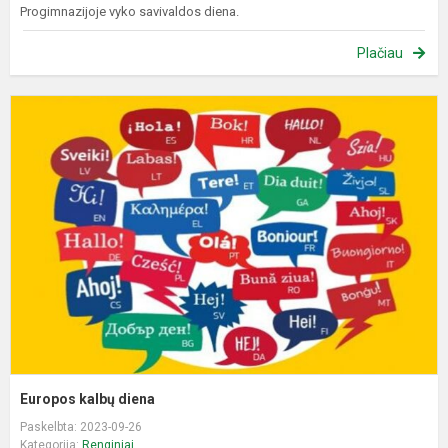
Progimnazijoje vyko savivaldos diena.
Plačiau
E
k
d
Europos kalbų diena
Paskelbta: 2023-09-26
Kategorija:
Renginiai