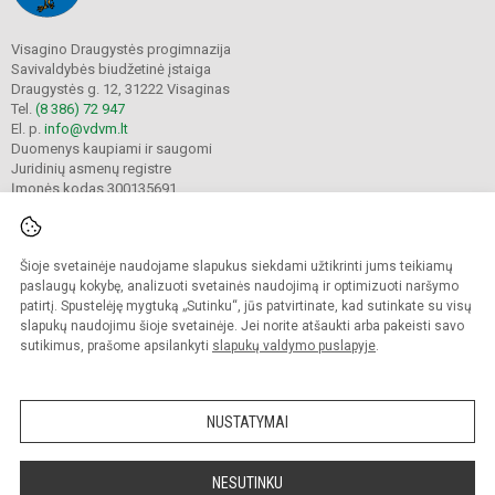
Visagino Draugystės progimnazija
Savivaldybės biudžetinė įstaiga
Draugystės g. 12, 31222 Visaginas
Tel.
(8 386) 72 947
El. p.
info@vdvm.lt
Duomenys kaupiami ir saugomi
Juridinių asmenų registre
Įmonės kodas 300135691
Šioje svetainėje naudojame slapukus siekdami užtikrinti jums teikiamų
© 2022. Visagino Draugystės progimnazija. Visos teisės saugomos.
Kopijuoti turinį be raštiško gimnazijos sutikimo griežtai draudžiama.
paslaugų kokybę, analizuoti svetainės naudojimą ir optimizuoti naršymo
patirtį. Spustelėję mygtuką „Sutinku“, jūs patvirtinate, kad sutinkate su visų
Prieinamumo paraiška
Slapukų valdymas
slapukų naudojimu šioje svetainėje. Jei norite atšaukti arba pakeisti savo
sutikimus, prašome apsilankyti
slapukų valdymo puslapyje
.
Sumanus būdas atnaujinti
mokyklos interneto
svetainę
NUSTATYMAI
NESUTINKU