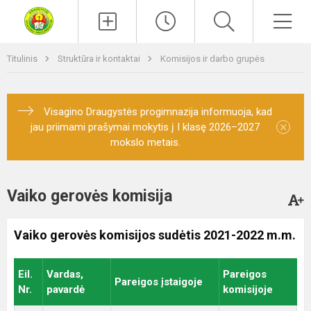
Paieška
Men
Titulinis
Struktūra ir kontaktai
Komisijos ir darbo grupės
Visagino Draugystės progimnazija informuoja, kad
×
jau priimami prašymai mokytis į I klasę 2026–2027
mokslo metais.
Vaiko gerovės komisija
Vaiko gerovės komisijos sudėtis 2021-2022 m.m.
Eil.
Vardas,
Pareigos
Pareigos įstaigoje
Nr.
pavardė
komisijoje