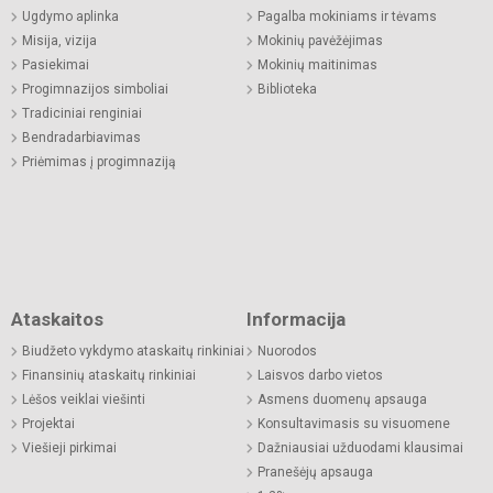
Ugdymo aplinka
Pagalba mokiniams ir tėvams
Misija, vizija
Mokinių pavėžėjimas
Pasiekimai
Mokinių maitinimas
Progimnazijos simboliai
Biblioteka
Tradiciniai renginiai
Bendradarbiavimas
Priėmimas į progimnaziją
Ataskaitos
Informacija
Biudžeto vykdymo ataskaitų rinkiniai
Nuorodos
Finansinių ataskaitų rinkiniai
Laisvos darbo vietos
Lėšos veiklai viešinti
Asmens duomenų apsauga
Projektai
Konsultavimasis su visuomene
Viešieji pirkimai
Dažniausiai užduodami klausimai
Pranešėjų apsauga