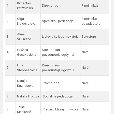
Rimantas
1.
Direktorius
Pirmininkas
Petravičius
Olga
Pirmininko
2.
Specialioji pedagogė
Novosiolova
pavaduotoja
Alma
3.
Lietuvių kalbos mokytoja
Sekretorė
Viliūnienė
Gražina
Direktoriaus
4.
Narė
Gusakovienė
pavaduotoja ugdymui
Irina
Direktoriaus
5.
Narė
Steponėnienė
pavaduotoja ugdymui
Natalja
6.
Psichologė
Narė
Kuznecova
7.
Natalia Frolova
Socialinė pedagogė
Narė
Taisa
8.
Pradinių klasių mokytoja
Narė
Mankevič