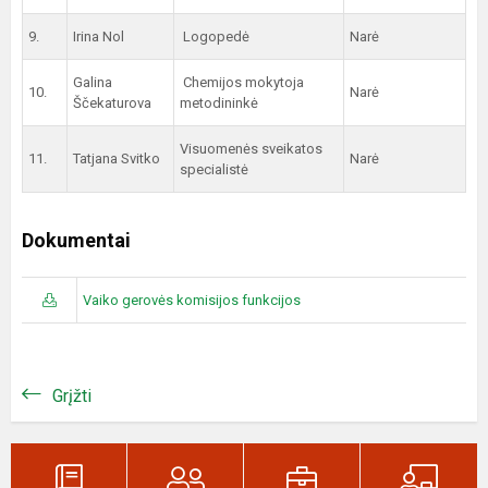
9.
Irina Nol
Logopedė
Narė
Galina
Chemijos mokytoja
10.
Narė
Ščekaturova
metodininkė
Visuomenės sveikatos
11.
Tatjana Svitko
Narė
specialistė
Dokumentai
Vaiko gerovės komisijos funkcijos
Grįžti