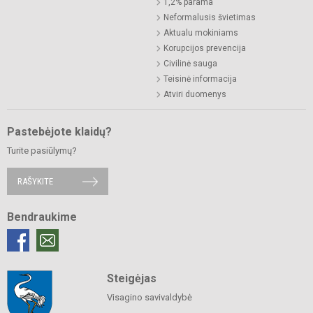
1,2% parama
Neformalusis švietimas
Aktualu mokiniams
Korupcijos prevencija
Civilinė sauga
Teisinė informacija
Atviri duomenys
Pastebėjote klaidų?
Turite pasiūlymų?
RAŠYKITE
Bendraukime
Steigėjas
Visagino savivaldybė