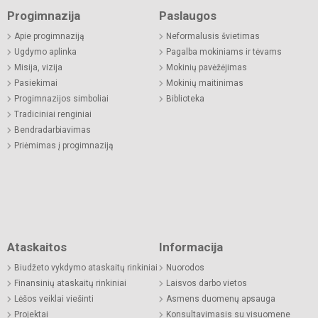
Progimnazija
Paslaugos
Apie progimnaziją
Neformalusis švietimas
Ugdymo aplinka
Pagalba mokiniams ir tėvams
Misija, vizija
Mokinių pavėžėjimas
Pasiekimai
Mokinių maitinimas
Progimnazijos simboliai
Biblioteka
Tradiciniai renginiai
Bendradarbiavimas
Priėmimas į progimnaziją
Ataskaitos
Informacija
Biudžeto vykdymo ataskaitų rinkiniai
Nuorodos
Finansinių ataskaitų rinkiniai
Laisvos darbo vietos
Lėšos veiklai viešinti
Asmens duomenų apsauga
Projektai
Konsultavimasis su visuomene