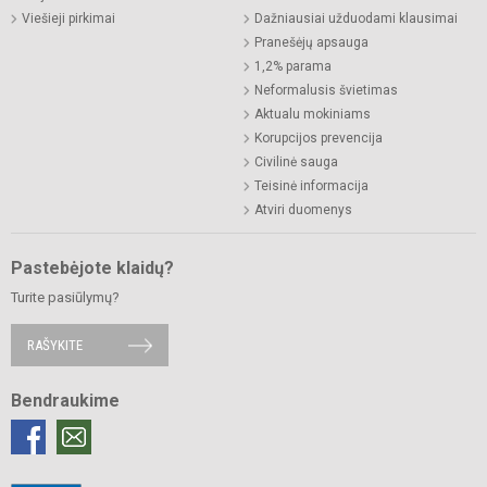
Viešieji pirkimai
Dažniausiai užduodami klausimai
Pranešėjų apsauga
1,2% parama
Neformalusis švietimas
Aktualu mokiniams
Korupcijos prevencija
Civilinė sauga
Teisinė informacija
Atviri duomenys
Pastebėjote klaidų?
Turite pasiūlymų?
RAŠYKITE
Bendraukime