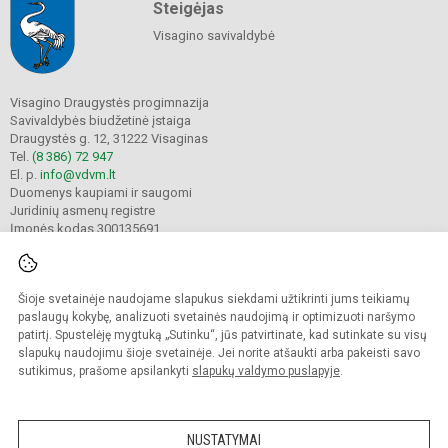
Steigėjas
Visagino savivaldybė
Visagino Draugystės progimnazija
Savivaldybės biudžetinė įstaiga
Draugystės g. 12, 31222 Visaginas
Tel.
(8 386) 72 947
El. p.
info@vdvm.lt
Duomenys kaupiami ir saugomi
Juridinių asmenų registre
Įmonės kodas 300135691
Šioje svetainėje naudojame slapukus siekdami užtikrinti jums teikiamų
© 2022. Visagino Draugystės progimnazija. Visos teisės saugomos.
Kopijuoti turinį be raštiško gimnazijos sutikimo griežtai draudžiama.
paslaugų kokybę, analizuoti svetainės naudojimą ir optimizuoti naršymo
patirtį. Spustelėję mygtuką „Sutinku“, jūs patvirtinate, kad sutinkate su visų
Prieinamumo paraiška
Slapukų valdymas
slapukų naudojimu šioje svetainėje. Jei norite atšaukti arba pakeisti savo
sutikimus, prašome apsilankyti
slapukų valdymo puslapyje
.
Sumanus būdas atnaujinti
mokyklos interneto
svetainę
NUSTATYMAI