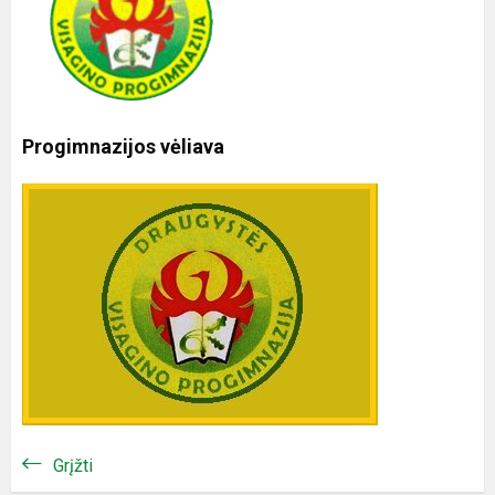
Progimnazijos vėliava
Grįžti