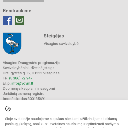
Bendraukime
Steigėjas
Visagino savivaldybė
Visagino Draugystės progimnazija
Savivaldybės biudžetinė įstaiga
Draugystės g. 12, 31222 Visaginas
Tel.
(8 386) 72 947
El. p.
info@vdvm.lt
Duomenys kaupiami ir saugomi
Juridinių asmenų registre
Įmonės kodas 300135691
Šioje svetainėje naudojame slapukus siekdami užtikrinti jums teikiamų
© 2022. Visagino Draugystės progimnazija. Visos teisės saugomos.
Kopijuoti turinį be raštiško gimnazijos sutikimo griežtai draudžiama.
paslaugų kokybę, analizuoti svetainės naudojimą ir optimizuoti naršymo