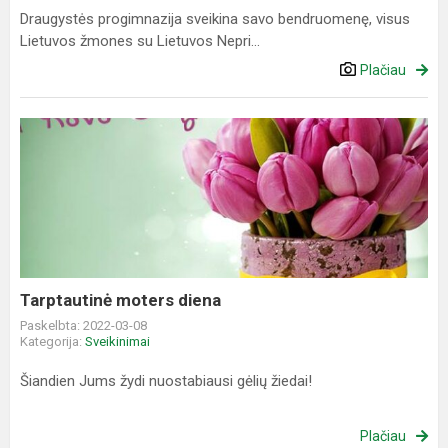
Draugystės progimnazija sveikina savo bendruomenę, visus
Lietuvos žmones su Lietuvos Nepri...
Plačiau
Tarptautinė
moters
diena
Tarptautinė moters diena
Paskelbta: 2022-03-08
Kategorija:
Sveikinimai
Šiandien Jums žydi nuostabiausi gėlių žiedai!
Plačiau