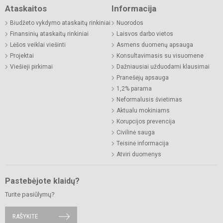
Ataskaitos
Informacija
Biudžeto vykdymo ataskaitų rinkiniai
Nuorodos
Finansinių ataskaitų rinkiniai
Laisvos darbo vietos
Lėšos veiklai viešinti
Asmens duomenų apsauga
Projektai
Konsultavimasis su visuomene
Viešieji pirkimai
Dažniausiai užduodami klausimai
Pranešėjų apsauga
1,2% parama
Neformalusis švietimas
Aktualu mokiniams
Korupcijos prevencija
Civilinė sauga
Teisinė informacija
Atviri duomenys
Pastebėjote klaidų?
Turite pasiūlymų?
RAŠYKITE