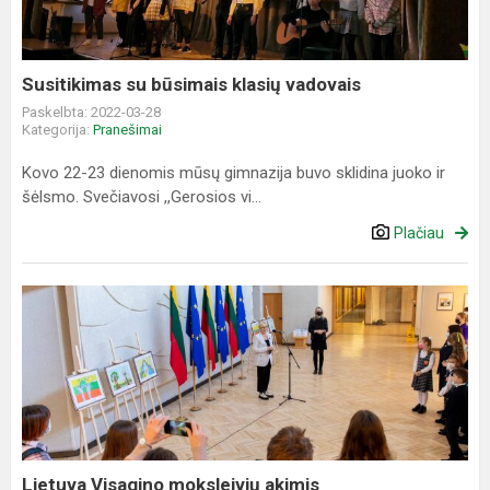
vadovais
Susitikimas su būsimais klasių vadovais
Paskelbta: 2022-03-28
Kategorija:
Pranešimai
Kovo 22-23 dienomis mūsų gimnazija buvo sklidina juoko ir
šėlsmo. Svečiavosi ,,Gerosios vi...
Plačiau
Lietuva
Visagino
moksleivių
akimis
Lietuva Visagino moksleivių akimis