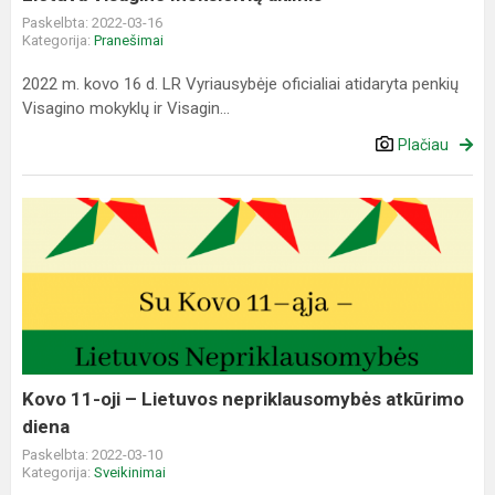
Paskelbta: 2022-03-16
Kategorija:
Pranešimai
2022 m. kovo 16 d. LR Vyriausybėje oficialiai atidaryta penkių
Visagino mokyklų ir Visagin...
Plačiau
Kovo
11-
oji
–
Lietuvos
nepriklausomybės
atkūrimo
diena
Kovo 11-oji – Lietuvos nepriklausomybės atkūrimo
diena
Paskelbta: 2022-03-10
Kategorija:
Sveikinimai