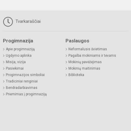
Tvarkaraščiai
Progimnazija
Paslaugos
Apie progimnaziją
Neformalusis švietimas
Ugdymo aplinka
Pagalba mokiniams ir tėvams
Misija, vizija
Mokinių pavėžėjimas
Pasiekimai
Mokinių maitinimas
Progimnazijos simboliai
Biblioteka
Tradiciniai renginiai
Bendradarbiavimas
Priėmimas į progimnaziją