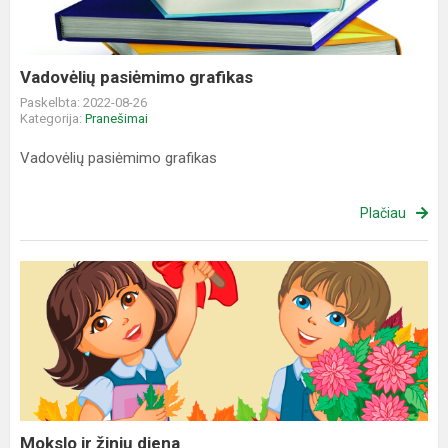
Vadovėlių pasiėmimo grafikas
Paskelbta: 2022-08-26
Kategorija:
Pranešimai
Vadovėlių pasiėmimo grafikas
Plačiau
Mokslo
ir
žinių
diena
Mokslo ir žinių diena