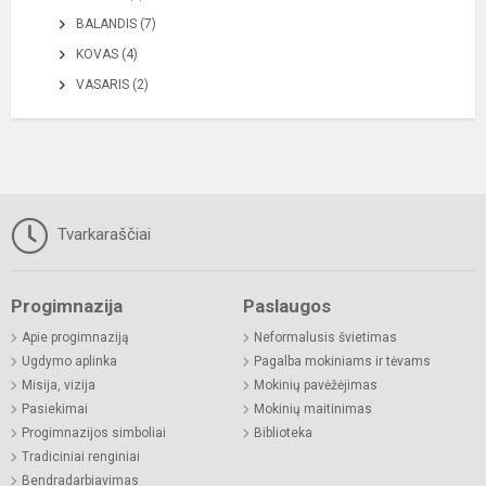
BALANDIS (7)
KOVAS (4)
VASARIS (2)
Tvarkaraščiai
Progimnazija
Paslaugos
Apie progimnaziją
Neformalusis švietimas
Ugdymo aplinka
Pagalba mokiniams ir tėvams
Misija, vizija
Mokinių pavėžėjimas
Pasiekimai
Mokinių maitinimas
Progimnazijos simboliai
Biblioteka
Tradiciniai renginiai
Bendradarbiavimas