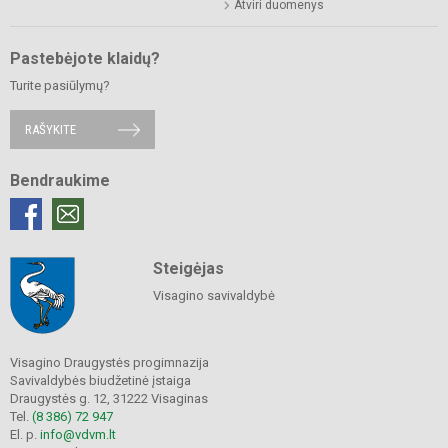
Atviri duomenys
Pastebėjote klaidų?
Turite pasiūlymų?
RAŠYKITE
Bendraukime
Steigėjas
Visagino savivaldybė
Visagino Draugystės progimnazija
Savivaldybės biudžetinė įstaiga
Draugystės g. 12, 31222 Visaginas
Tel.
(8 386) 72 947
El. p.
info@vdvm.lt