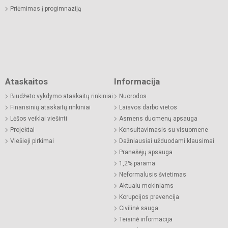
Priėmimas į progimnaziją
Ataskaitos
Informacija
Biudžeto vykdymo ataskaitų rinkiniai
Nuorodos
Finansinių ataskaitų rinkiniai
Laisvos darbo vietos
Lėšos veiklai viešinti
Asmens duomenų apsauga
Projektai
Konsultavimasis su visuomene
Viešieji pirkimai
Dažniausiai užduodami klausimai
Pranešėjų apsauga
1,2% parama
Neformalusis švietimas
Aktualu mokiniams
Korupcijos prevencija
Civilinė sauga
Teisinė informacija