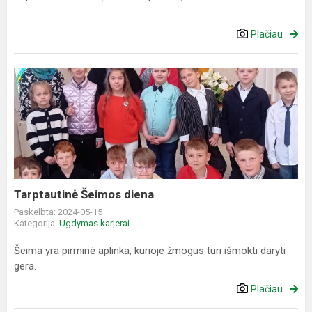
Plačiau
Tarptautinė
Šeimos
diena
Tarptautinė Šeimos diena
Paskelbta: 2024-05-15
Kategorija:
Ugdymas karjerai
Šeima yra pirminė aplinka, kurioje žmogus turi išmokti daryti
gera.
Plačiau