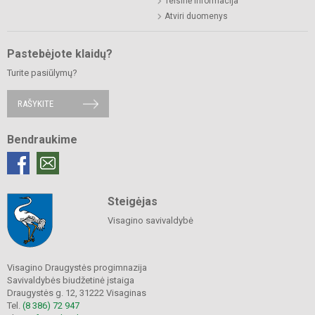
Teisinė informacija
Atviri duomenys
Pastebėjote klaidų?
Turite pasiūlymų?
RAŠYKITE
Bendraukime
Steigėjas
Visagino savivaldybė
Visagino Draugystės progimnazija
Savivaldybės biudžetinė įstaiga
Draugystės g. 12, 31222 Visaginas
Tel.
(8 386) 72 947