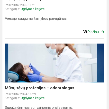
Paskelbta: 2025-11-21
Kategorija:
Ugdymas karjerai
Viešojo saugumo tarnybos pareigūnas.
Plačiau
Mūsų
tėvų
profesijos
–
odontologas
Mūsų tėvų profesijos – odontologas
Paskelbta: 2024-11-29
Kategorija:
Ugdymas karjerai
Supažindinimas su įvairiomis profesijomis.