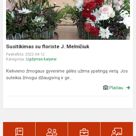
su
floriste
J.
Melničiuk
Susitikimas su floriste J. Melničiuk
Paskelbta: 2022-04-12
Kategorija:
Ugdymas karjerai
Kiekvieno žmogaus gyvenime gėlės užima ypatingą vietą. Jos
suteikia žmogui džiaugsmą ir ge...
Plačiau