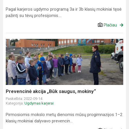
Pagal karjeros ugdymo programą 3a ir 3b klasių mokiniai tęsė
pažintį su tėvų profesijomis....
Plačiau
Prevencinė
akcija
„Būk
saugus,
mokiny“
Prevencinė akcija „Būk saugus, mokiny“
Paskelbta: 2022-09-14
Kategorija:
Ugdymas karjerai
Pirmosiomis mokslo metų dienomis mūsų progimnazijos 1–2
klasių mokiniai dalyvavo prevencin...