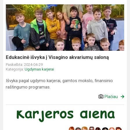
Edukacinė
išvyka
į
Visagino
akvariumų
saloną
Edukacinė išvyka į Visagino akvariumų saloną
Paskelbta: 2024-04-29
Kategorija:
Ugdymas karjerai
Išvyka pagal ugdymo karjerai, gamtos mokslo, finansinio
raštingumo programas.
Plačiau
Karjeros
diena
–