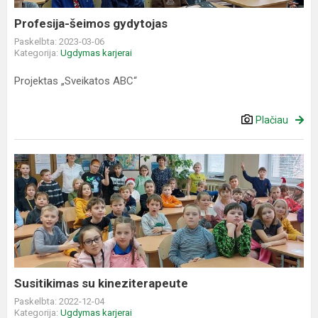
Profesija-šeimos gydytojas
Paskelbta: 2023-03-06
Kategorija:
Ugdymas karjerai
Projektas „Sveikatos ABC“
Plačiau
Susitikimas
su
kineziterapeute
Susitikimas su kineziterapeute
Paskelbta: 2022-12-04
Kategorija:
Ugdymas karjerai