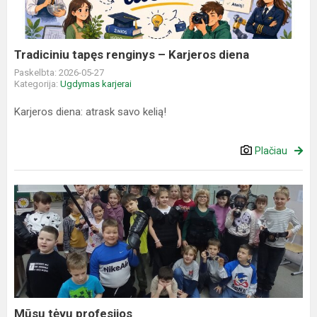
Karjeros
diena
Tradiciniu tapęs renginys – Karjeros diena
Paskelbta: 2026-05-27
Kategorija:
Ugdymas karjerai
Karjeros diena: atrask savo kelią!
Plačiau
Mūsų
tėvų
profesijos
Mūsų tėvų profesijos