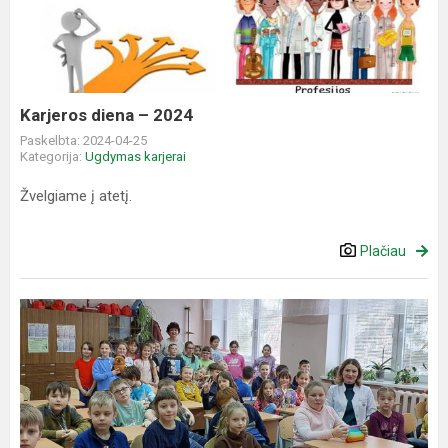
2024
Karjeros diena – 2024
Paskelbta: 2024-04-25
Kategorija:
Ugdymas karjerai
Žvelgiame į atetį.
Plačiau
Profesija-
šeimos
gydytojas