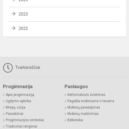
2023
2022
Tvarkaraščiai
Progimnazija
Paslaugos
Apie progimnaziją
Neformalusis švietimas
Ugdymo aplinka
Pagalba mokiniams ir tėvams
Misija, vizija
Mokinių pavėžėjimas
Pasiekimai
Mokinių maitinimas
Progimnazijos simboliai
Biblioteka
Tradiciniai renginiai