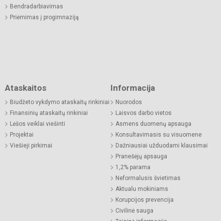
Bendradarbiavimas
Priėmimas į progimnaziją
Ataskaitos
Informacija
Biudžeto vykdymo ataskaitų rinkiniai
Nuorodos
Finansinių ataskaitų rinkiniai
Laisvos darbo vietos
Lėšos veiklai viešinti
Asmens duomenų apsauga
Projektai
Konsultavimasis su visuomene
Viešieji pirkimai
Dažniausiai užduodami klausimai
Pranešėjų apsauga
1,2% parama
Neformalusis švietimas
Aktualu mokiniams
Korupcijos prevencija
Civilinė sauga