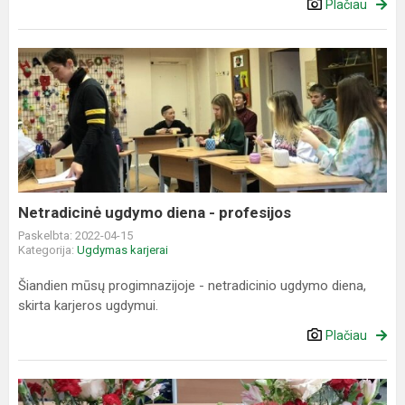
Plačiau
Netradicinė
ugdymo
diena
-
profesijos
Netradicinė ugdymo diena - profesijos
Paskelbta: 2022-04-15
Kategorija:
Ugdymas karjerai
Šiandien mūsų progimnazijoje - netradicinio ugdymo diena,
skirta karjeros ugdymui.
Plačiau
Susitikimas