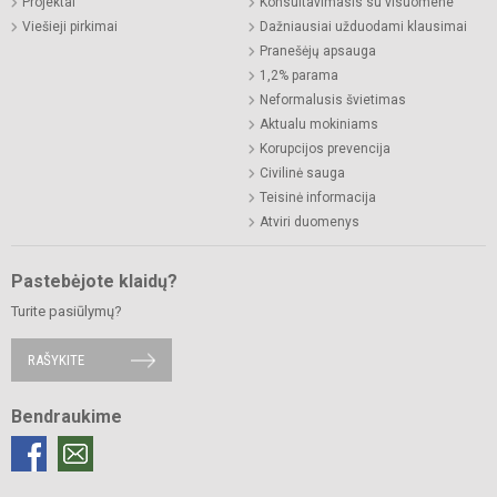
Projektai
Konsultavimasis su visuomene
Viešieji pirkimai
Dažniausiai užduodami klausimai
Pranešėjų apsauga
1,2% parama
Neformalusis švietimas
Aktualu mokiniams
Korupcijos prevencija
Civilinė sauga
Teisinė informacija
Atviri duomenys
Pastebėjote klaidų?
Turite pasiūlymų?
RAŠYKITE
Bendraukime