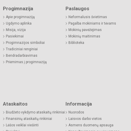
Progimnazija
Paslaugos
Apie progimnaziją
Neformalusis švietimas
Ugdymo aplinka
Pagalba mokiniams ir tėvams
Misija, vizija
Mokinių pavėžėjimas
Pasiekimai
Mokinių maitinimas
Progimnazijos simboliai
Biblioteka
Tradiciniai renginiai
Bendradarbiavimas
Priėmimas į progimnaziją
Ataskaitos
Informacija
Biudžeto vykdymo ataskaitų rinkiniai
Nuorodos
Finansinių ataskaitų rinkiniai
Laisvos darbo vietos
Lėšos veiklai viešinti
Asmens duomenų apsauga