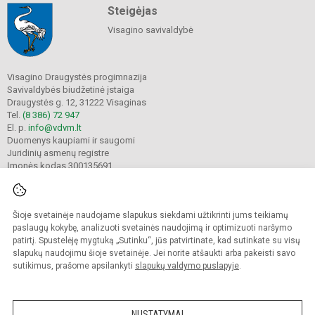
Steigėjas
Visagino savivaldybė
Visagino Draugystės progimnazija
Savivaldybės biudžetinė įstaiga
Draugystės g. 12, 31222 Visaginas
Tel.
(8 386) 72 947
El. p.
info@vdvm.lt
Duomenys kaupiami ir saugomi
Juridinių asmenų registre
Įmonės kodas 300135691
Šioje svetainėje naudojame slapukus siekdami užtikrinti jums teikiamų
© 2022. Visagino Draugystės progimnazija. Visos teisės saugomos.
Kopijuoti turinį be raštiško gimnazijos sutikimo griežtai draudžiama.
paslaugų kokybę, analizuoti svetainės naudojimą ir optimizuoti naršymo
patirtį. Spustelėję mygtuką „Sutinku“, jūs patvirtinate, kad sutinkate su visų
Prieinamumo paraiška
Slapukų valdymas
slapukų naudojimu šioje svetainėje. Jei norite atšaukti arba pakeisti savo
sutikimus, prašome apsilankyti
slapukų valdymo puslapyje
.
Sumanus būdas atnaujinti
mokyklos interneto
svetainę
NUSTATYMAI