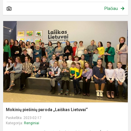
Plačiau
M
p
p
„
L
Mokinių piešinių paroda „Laiškas Lietuvai“
Paskelbta: 2023-02-17
Kategorija:
Renginiai