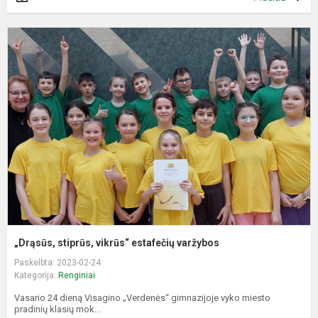
„
s
v
e
v
„Drąsūs, stiprūs, vikrūs“ estafečių varžybos
Paskelbta: 2023-02-24
Kategorija:
Renginiai
Vasario 24 dieną Visagino „Verdenės“ gimnazijoje vyko miesto
pradinių klasių mok...