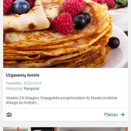
Užgavėnių šventė
Paskelbta: 2023-03-02
Kategorija:
Renginiai
Vasario 24 Visagino Draugystės progimnazijos 4c klasės mokiniai
drauge su mokyto...
Plačiau
P