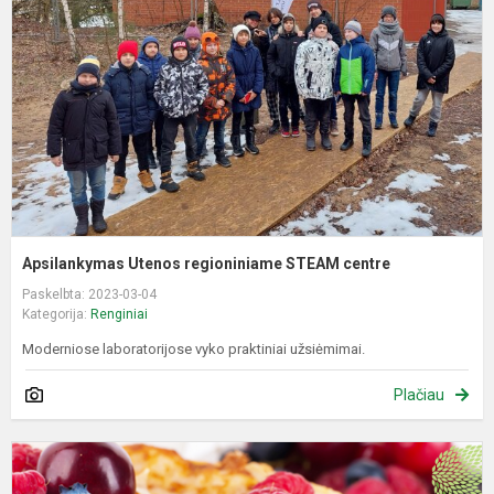
S
c
Apsilankymas Utenos regioniniame STEAM centre
Paskelbta: 2023-03-04
Kategorija:
Renginiai
Moderniose laboratorijose vyko praktiniai užsiėmimai.
Plačiau
U
š