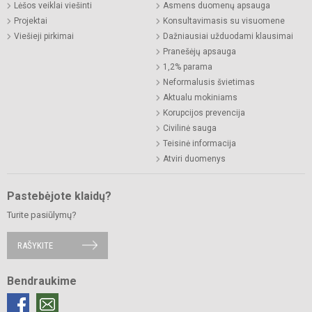
Lėšos veiklai viešinti
Asmens duomenų apsauga
Projektai
Konsultavimasis su visuomene
Viešieji pirkimai
Dažniausiai užduodami klausimai
Pranešėjų apsauga
1,2% parama
Neformalusis švietimas
Aktualu mokiniams
Korupcijos prevencija
Civilinė sauga
Teisinė informacija
Atviri duomenys
Pastebėjote klaidų?
Turite pasiūlymų?
RAŠYKITE
Bendraukime