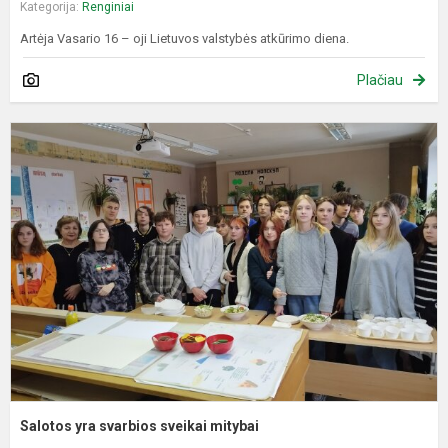
Kategorija:
Renginiai
Artėja Vasario 16 – oji Lietuvos valstybės atkūrimo diena.
Plačiau
S
y
s
s
m
Salotos yra svarbios sveikai mitybai