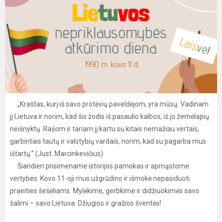
„Kraštas, kurį iš savo protėvių paveldėjom, yra mūsų. Vadinam
jį Lietuva ir norim, kad šis žodis iš pasaulio kalbos, iš jo žemėlapių
neišnyktų. Rašom ir tariam jį kartu su kitais nemažiau vertais,
garbintais tautų ir valstybių vardais, norim, kad su pagarba mus
ištartų.“ (Just. Marcinkevičius)
Šiandien prisimename istorijos pamokas ir apmąstome
vertybes. Kovo 11-oji mus užgrūdino ir išmokė nepasiduoti
praeities šešėliams. Mylėkime, gerbkime ir didžiuokimės savo
šalimi – savo Lietuva. Džiugios ir gražios šventės!