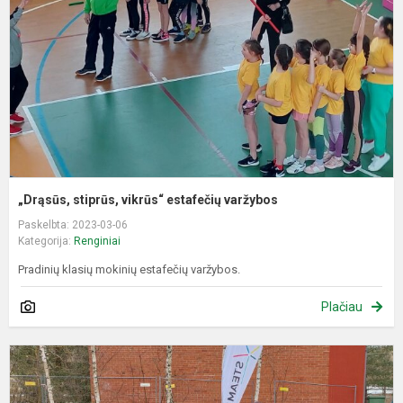
e
v
„Drąsūs, stiprūs, vikrūs“ estafečių varžybos
Paskelbta: 2023-03-06
Kategorija:
Renginiai
Pradinių klasių mokinių estafečių varžybos.
Plačiau
A
U
r