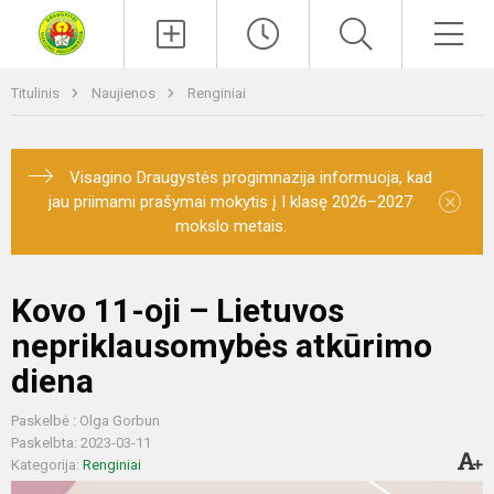
Paieška
Men
Titulinis
Naujienos
Renginiai
Visagino Draugystės progimnazija informuoja, kad
×
jau priimami prašymai mokytis į I klasę 2026–2027
mokslo metais.
Kovo 11-oji – Lietuvos
nepriklausomybės atkūrimo
diena
Paskelbė : Olga Gorbun
Paskelbta: 2023-03-11
Kategorija:
Renginiai