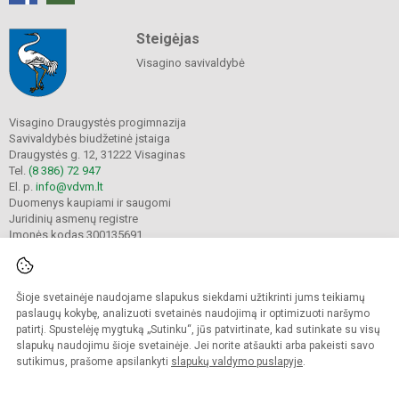
Steigėjas
Visagino savivaldybė
Visagino Draugystės progimnazija
Savivaldybės biudžetinė įstaiga
Draugystės g. 12, 31222 Visaginas
Tel.
(8 386) 72 947
El. p.
info@vdvm.lt
Duomenys kaupiami ir saugomi
Juridinių asmenų registre
Įmonės kodas 300135691
Šioje svetainėje naudojame slapukus siekdami užtikrinti jums teikiamų
© 2022. Visagino Draugystės progimnazija. Visos teisės saugomos.
Kopijuoti turinį be raštiško gimnazijos sutikimo griežtai draudžiama.
paslaugų kokybę, analizuoti svetainės naudojimą ir optimizuoti naršymo
patirtį. Spustelėję mygtuką „Sutinku“, jūs patvirtinate, kad sutinkate su visų
Prieinamumo paraiška
Slapukų valdymas
slapukų naudojimu šioje svetainėje. Jei norite atšaukti arba pakeisti savo
sutikimus, prašome apsilankyti
slapukų valdymo puslapyje
.
Sumanus būdas atnaujinti
mokyklos interneto
svetainę