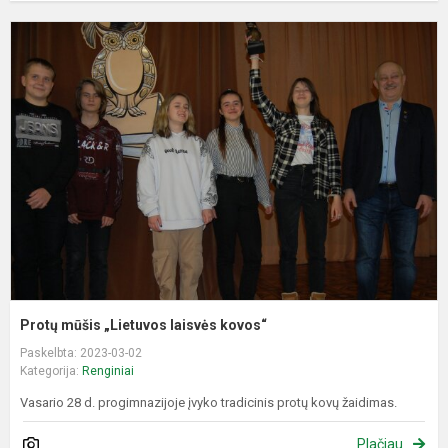
P
m
„
l
k
Protų mūšis „Lietuvos laisvės kovos“
Paskelbta: 2023-03-02
Kategorija:
Renginiai
Vasario 28 d. progimnazijoje įvyko tradicinis protų kovų žaidimas.
Plačiau