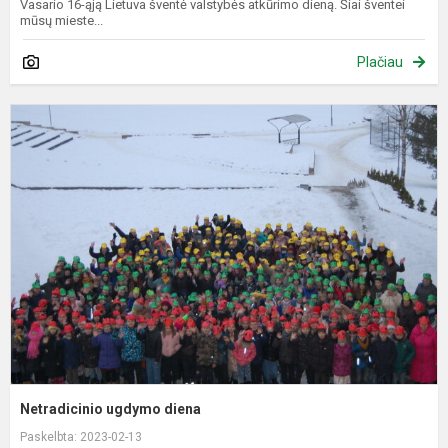
Vasario 16-ąją Lietuva šventė valstybės atkūrimo dieną. Šiai šventei
mūsų mieste...
Plačiau
N
u
d
Netradicinio ugdymo diena
Paskelbta: 2023-02-13