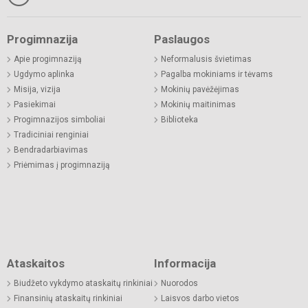
Progimnazija
Paslaugos
Apie progimnaziją
Neformalusis švietimas
Ugdymo aplinka
Pagalba mokiniams ir tėvams
Misija, vizija
Mokinių pavėžėjimas
Pasiekimai
Mokinių maitinimas
Progimnazijos simboliai
Biblioteka
Tradiciniai renginiai
Bendradarbiavimas
Priėmimas į progimnaziją
Ataskaitos
Informacija
Biudžeto vykdymo ataskaitų rinkiniai
Nuorodos
Finansinių ataskaitų rinkiniai
Laisvos darbo vietos