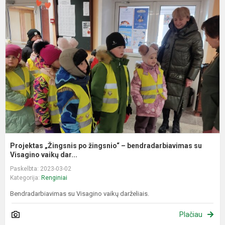
„
p
ž
–
b
s
Vi
Projektas „Žingsnis po žingsnio“ – bendradarbiavimas su
Visagino vaikų dar...
Paskelbta: 2023-03-02
Kategorija:
Renginiai
Bendradarbiavimas su Visagino vaikų darželiais.
Plačiau