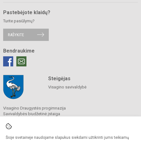
Pastebėjote klaidų?
Turite pasiūlymų?
RAŠYKITE
Bendraukime
Steigėjas
Visagino savivaldybė
Visagino Draugystės progimnazija
Savivaldybės biudžetinė įstaiga
Draugystės g. 12, 31222 Visaginas
Tel.
(8 386) 72 947
El. p.
info@vdvm.lt
Duomenys kaupiami ir saugomi
Šioje svetainėje naudojame slapukus siekdami užtikrinti jums teikiamų