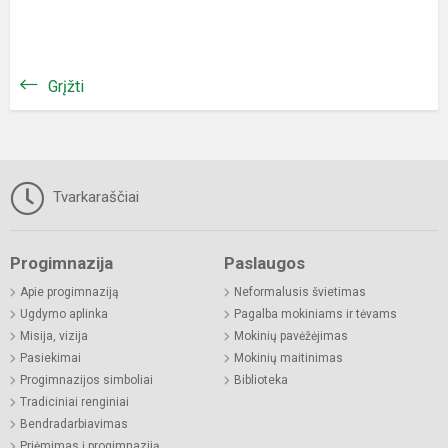
Grįžti
Tvarkaraščiai
Progimnazija
Paslaugos
Apie progimnaziją
Neformalusis švietimas
Ugdymo aplinka
Pagalba mokiniams ir tėvams
Misija, vizija
Mokinių pavėžėjimas
Pasiekimai
Mokinių maitinimas
Progimnazijos simboliai
Biblioteka
Tradiciniai renginiai
Bendradarbiavimas
Priėmimas į progimnaziją