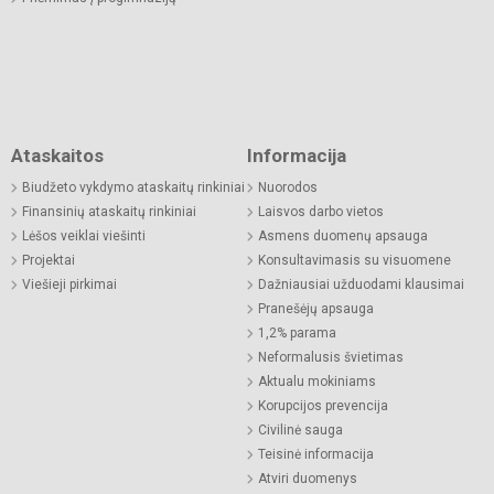
Ataskaitos
Informacija
Biudžeto vykdymo ataskaitų rinkiniai
Nuorodos
Finansinių ataskaitų rinkiniai
Laisvos darbo vietos
Lėšos veiklai viešinti
Asmens duomenų apsauga
Projektai
Konsultavimasis su visuomene
Viešieji pirkimai
Dažniausiai užduodami klausimai
Pranešėjų apsauga
1,2% parama
Neformalusis švietimas
Aktualu mokiniams
Korupcijos prevencija
Civilinė sauga
Teisinė informacija
Atviri duomenys