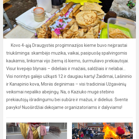
Kovo 4-ąją Draugystės progimnazijos kieme buvo neįprastai
triukšminga: skambėjo muzika, vaikai, pasipuošę spalvingomis
kaukėmis, linksmai vijo žiemą iš kiemo, šurmuliavo prekiautojai.
Visur kvepėjo blynais – dideliais ir mažais, saldžiais ir nelabai...
Visi norintys galėjo užkąsti 12 ir daugiau kartų! Žaidimai, Lašininio
ir Kanapinio kova, Morės deginimas – visi tradiciniai Užgavėnių
veiksmai nepaliko abejingų. Na, o Kaziuko mugė stebino
prekiautojų išradingumu bei subūrė ir mažus, ir didelius. Šventė
pavyko! Nuoširdžiai dėkojame organizatoriams ir dalyviams!