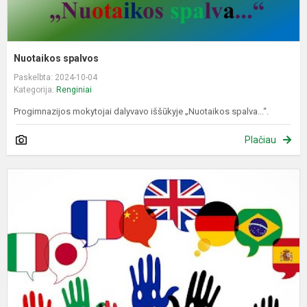
Nuotaikos spalvos
Paskelbta: 2024-10-04
Kategorija:
Renginiai
Progimnazijos mokytojai dalyvavo iššūkyje „Nuotaikos spalva...“.
Plačiau
E
k
d