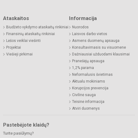
Ataskaitos
Informacija
Biudžeto vykdymo ataskaitų rinkiniai
Nuorodos
Finansinių ataskaitų rinkiniai
Laisvos darbo vietos
Lėšos veiklai viešinti
Asmens duomenų apsauga
Projektai
Konsultavimasis su visuomene
Viešieji pirkimai
Dažniausiai užduodami klausimai
Pranešėjų apsauga
1,2% parama
Neformalusis švietimas
Aktualu mokiniams
Korupcijos prevencija
Civilinė sauga
Teisinė informacija
Atviri duomenys
Pastebėjote klaidų?
Turite pasiūlymų?