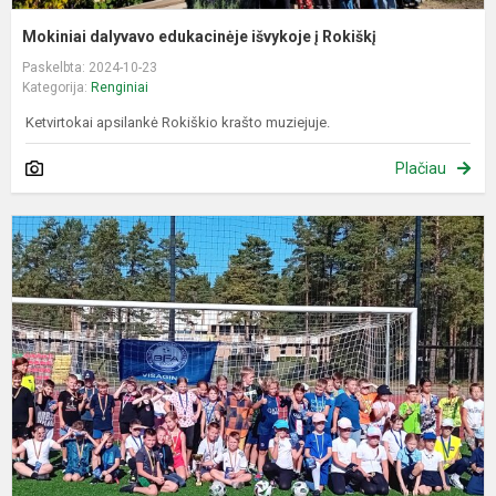
Mokiniai dalyvavo edukacinėje išvykoje į Rokiškį
Paskelbta: 2024-10-23
Kategorija:
Renginiai
Ketvirtokai apsilankė Rokiškio krašto muziejuje.
Plačiau
„
t
2