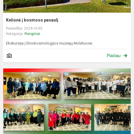
Kelionė į kosmoso pasaulį
Paskelbta: 2024-10-05
Kategorija:
Renginiai
Ekskursija į Etnokosmologijos muziejų Molėtuose.
Plačiau
N
s