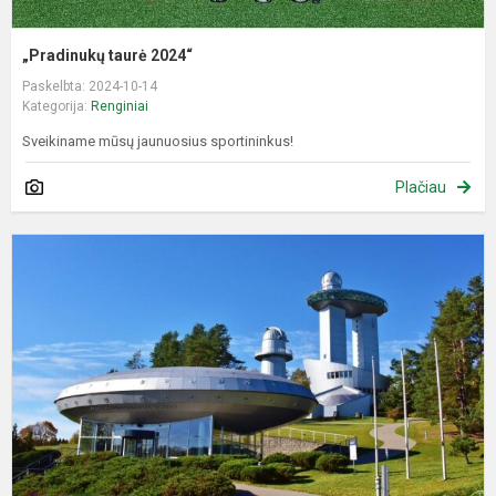
„Pradinukų taurė 2024“
Paskelbta: 2024-10-14
Kategorija:
Renginiai
Sveikiname mūsų jaunuosius sportininkus!
Plačiau
K
į
k
p