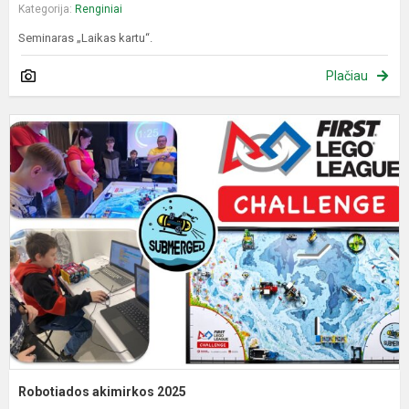
Kategorija:
Renginiai
Seminaras „Laikas kartu“.
Plačiau
R
a
2
Robotiados akimirkos 2025