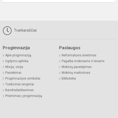
Tvarkaraščiai
Progimnazija
Paslaugos
Apie progimnaziją
Neformalusis švietimas
Ugdymo aplinka
Pagalba mokiniams ir tėvams
Misija, vizija
Mokinių pavėžėjimas
Pasiekimai
Mokinių maitinimas
Progimnazijos simboliai
Biblioteka
Tradiciniai renginiai
Bendradarbiavimas
Priėmimas į progimnaziją