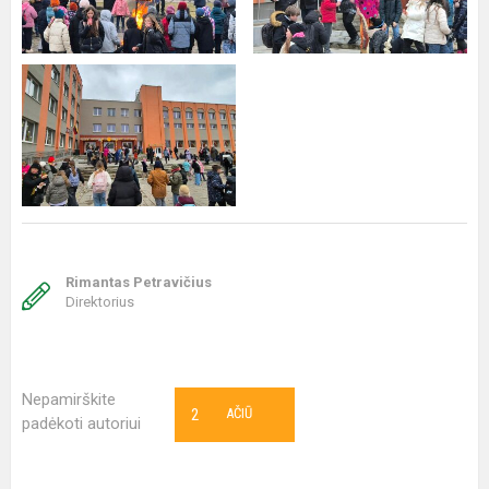
Rimantas Petravičius
Direktorius
Nepamirškite
2
AČIŪ
padėkoti autoriui