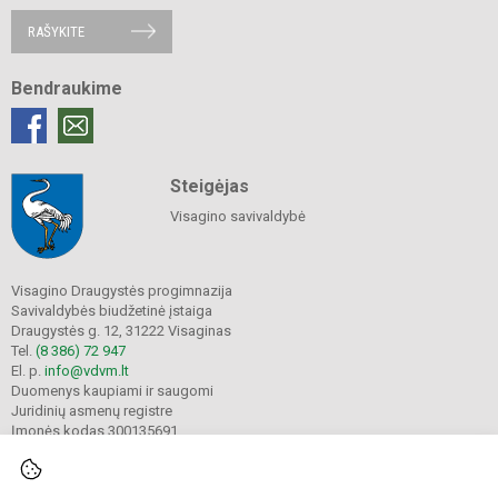
RAŠYKITE
Bendraukime
Steigėjas
Visagino savivaldybė
Visagino Draugystės progimnazija
Savivaldybės biudžetinė įstaiga
Draugystės g. 12, 31222 Visaginas
Tel.
(8 386) 72 947
El. p.
info@vdvm.lt
Duomenys kaupiami ir saugomi
Juridinių asmenų registre
Įmonės kodas 300135691