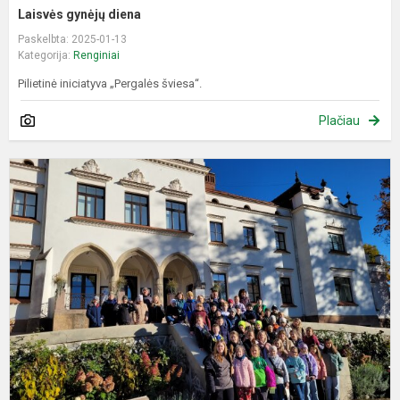
Laisvės gynėjų diena
Paskelbta: 2025-01-13
Kategorija:
Renginiai
Pilietinė iniciatyva „Pergalės šviesa“.
Plačiau
M
d
e
i
į
R