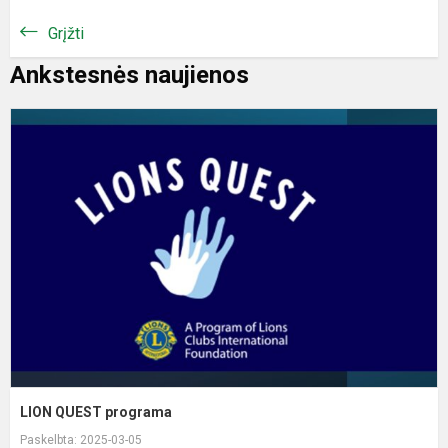
Grįžti
Ankstesnės naujienos
L
Q
p
LION QUEST programa
Paskelbta: 2025-03-05