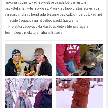
mokiniai rūpinsis, kad lesyklėlėse visada būtų maisto ir
paukšteliai lankytų lesyklėles. Projektas tapo gražiu jaunesnių ir
vyresnių mokinių bendradarbiavimo pavyzdžiu ir parodė, kad net
ir nedidelė pagalba gali išgelbėti paukščius žiemą.
Projektui vadovavo 4a klasės auklėtoja Elena Dragel ir
technologijų mokytoja Tatjana Bulach.