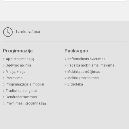
Tvarkaraščiai
Progimnazija
Paslaugos
Apie progimnaziją
Neformalusis švietimas
Ugdymo aplinka
Pagalba mokiniams ir tėvams
Misija, vizija
Mokinių pavėžėjimas
Pasiekimai
Mokinių maitinimas
Progimnazijos simboliai
Biblioteka
Tradiciniai renginiai
Bendradarbiavimas
Priėmimas į progimnaziją