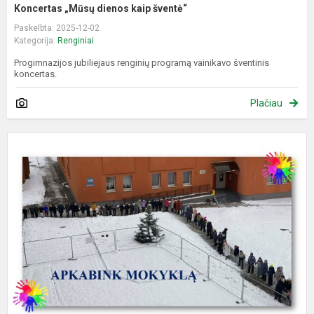
Koncertas „Mūsų dienos kaip šventė“
Paskelbta: 2025-12-02
Kategorija:
Renginiai
Progimnazijos jubiliejaus renginių programą vainikavo šventinis
koncertas.
Plačiau
A
m