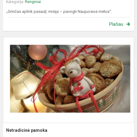
Kategorija:
Renginiai
„Grinčas aplink pasaulį: misija – pavogti Naujuosius metus“.
Plačiau
N
p
Netradicinė pamoka