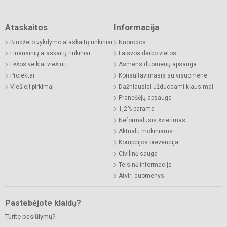
Ataskaitos
Informacija
Biudžeto vykdymo ataskaitų rinkiniai
Nuorodos
Finansinių ataskaitų rinkiniai
Laisvos darbo vietos
Lėšos veiklai viešinti
Asmens duomenų apsauga
Projektai
Konsultavimasis su visuomene
Viešieji pirkimai
Dažniausiai užduodami klausimai
Pranešėjų apsauga
1,2% parama
Neformalusis švietimas
Aktualu mokiniams
Korupcijos prevencija
Civilinė sauga
Teisinė informacija
Atviri duomenys
Pastebėjote klaidų?
Turite pasiūlymų?