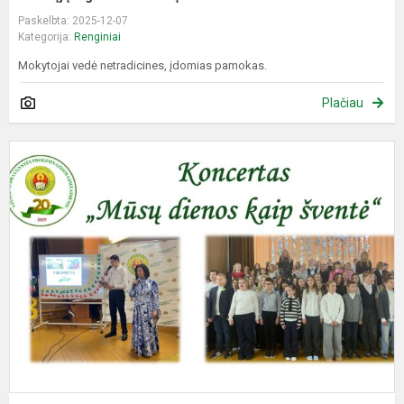
Paskelbta: 2025-12-07
Kategorija:
Renginiai
Mokytojai vedė netradicines, įdomias pamokas.
Plačiau
K
„
d
k
š