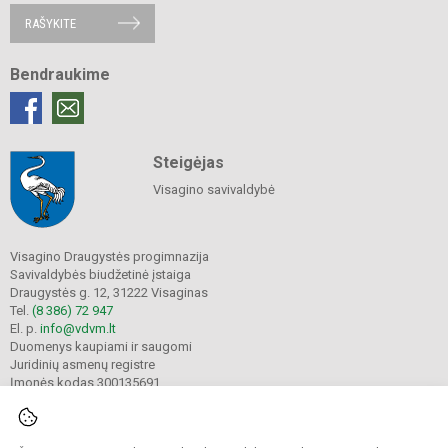
RAŠYKITE
Bendraukime
Steigėjas
Visagino savivaldybė
Visagino Draugystės progimnazija
Savivaldybės biudžetinė įstaiga
Draugystės g. 12, 31222 Visaginas
Tel.
(8 386) 72 947
El. p.
info@vdvm.lt
Duomenys kaupiami ir saugomi
Juridinių asmenų registre
Įmonės kodas 300135691