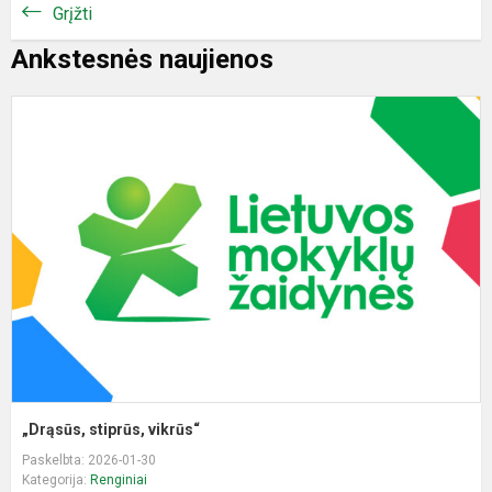
Grįžti
Ankstesnės naujienos
„
s
v
„Drąsūs, stiprūs, vikrūs“
Paskelbta: 2026-01-30
Kategorija:
Renginiai