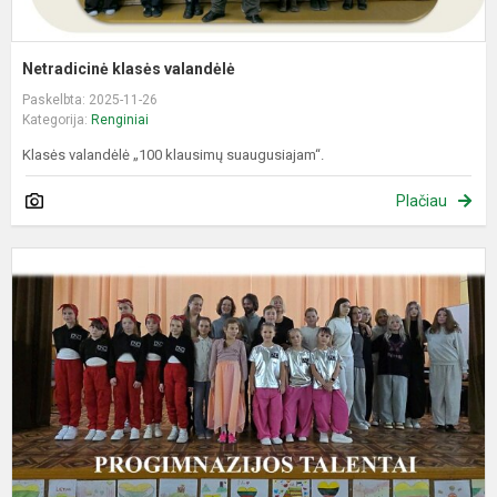
Netradicinė klasės valandėlė
Paskelbta: 2025-11-26
Kategorija:
Renginiai
Klasės valandėlė „100 klausimų suaugusiajam“.
Plačiau
P
T