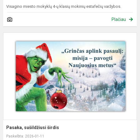
Visagino miesto mokyklų 4-ų klasių mokinių estafečių varžybos.
Plačiau
P
s
š
Pasaka, sušildžiusi širdis
Paskelbta: 2026-01-11