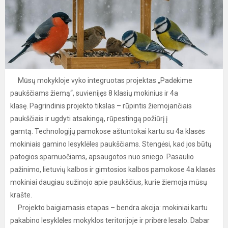
Mūsų mokykloje vyko integruotas projektas „Padėkime
paukščiams žiemą“, suvienijęs 8 klasių mokinius ir 4a
klasę. Pagrindinis projekto tikslas – rūpintis žiemojančiais
paukščiais ir ugdyti atsakingą, rūpestingą požiūrį į
gamtą. Technologijų pamokose aštuntokai kartu su 4a klasės
mokiniais gamino lesyklėles paukščiams. Stengėsi, kad jos būtų
patogios sparnuočiams, apsaugotos nuo sniego. Pasaulio
pažinimo, lietuvių kalbos ir gimtosios kalbos pamokose 4a klasės
mokiniai daugiau sužinojo apie paukščius, kurie žiemoja mūsų
krašte.
Projekto baigiamasis etapas – bendra akcija: mokiniai kartu
pakabino lesyklėles mokyklos teritorijoje ir pribėrė lesalo. Dabar