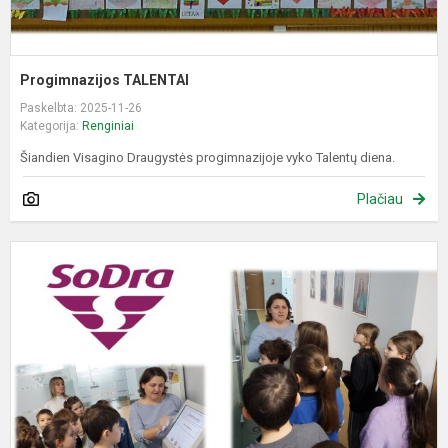
Progimnazijos TALENTAI
Paskelbta: 2025-11-26
Kategorija:
Renginiai
Šiandien Visagino Draugystės progimnazijoje vyko Talentų diena.
Plačiau
K
v
„
k
s