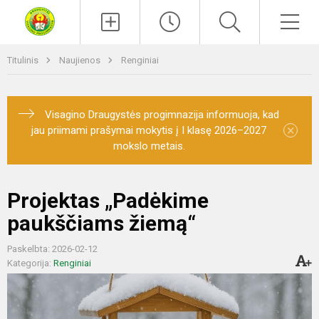
Paieška
Men
Titulinis
Naujienos
Renginiai
Visagino Draugystės progimnazija informuoja, kad
×
jau priimami prašymai mokytis į I klasę 2026–2027
mokslo metais.
Projektas „Padėkime
paukščiams žiemą“
Paskelbta: 2026-02-12
Kategorija:
Renginiai