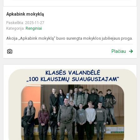
Apkabink mokyklą
Paskelbta: 2025-11-27
Kategorija:
Renginiai
Akcija „Apkabink mokyklą“ buvo surengta mokyklos jubiliejaus proga.
Plačiau
N
k
v