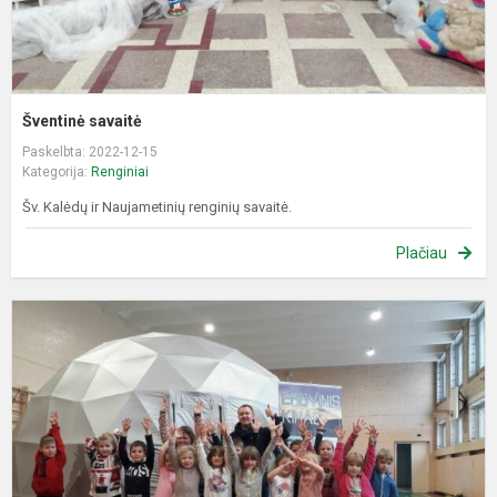
Šventinė savaitė
Paskelbta: 2022-12-15
Kategorija:
Renginiai
Šv. Kalėdų ir Naujametinių renginių savaitė.
Plačiau
E
k
–
V
D
p