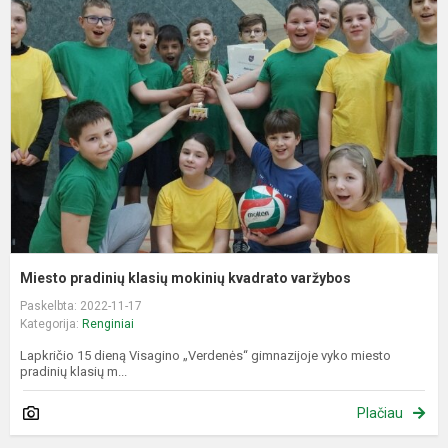
p
k
m
k
v
Miesto pradinių klasių mokinių kvadrato varžybos
Paskelbta: 2022-11-17
Kategorija:
Renginiai
Lapkričio 15 dieną Visagino „Verdenės“ gimnazijoje vyko miesto
pradinių klasių m...
Plačiau