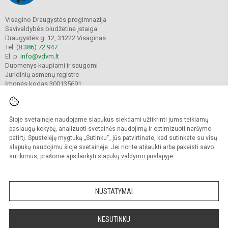
Visagino Draugystės progimnazija
Savivaldybės biudžetinė įstaiga
Draugystės g. 12, 31222 Visaginas
Tel.
(8 386) 72 947
El. p.
info@vdvm.lt
Duomenys kaupiami ir saugomi
Juridinių asmenų registre
Įmonės kodas 300135691
Šioje svetainėje naudojame slapukus siekdami užtikrinti jums teikiamų
© 2022. Visagino Draugystės progimnazija. Visos teisės saugomos.
Kopijuoti turinį be raštiško gimnazijos sutikimo griežtai draudžiama.
paslaugų kokybę, analizuoti svetainės naudojimą ir optimizuoti naršymo
patirtį. Spustelėję mygtuką „Sutinku“, jūs patvirtinate, kad sutinkate su visų
Prieinamumo paraiška
Slapukų valdymas
slapukų naudojimu šioje svetainėje. Jei norite atšaukti arba pakeisti savo
sutikimus, prašome apsilankyti
slapukų valdymo puslapyje
.
Sumanus būdas atnaujinti
mokyklos interneto
svetainę
NUSTATYMAI
NESUTINKU