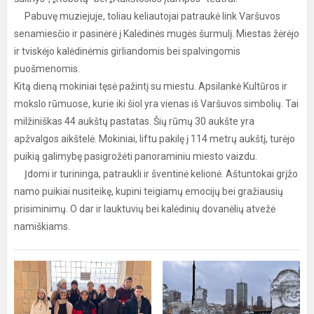
Pabuvę muziejuje, toliau keliautojai patraukė link Varšuvos
senamiesčio ir pasinėrė į Kalėdinės mugės šurmulį. Miestas žėrėjo
ir tviskėjo kalėdinėmis girliandomis bei spalvingomis
puošmenomis.
Kitą dieną mokiniai tęsė pažintį su miestu. Apsilankė Kultūros ir
mokslo rūmuose, kurie iki šiol yra vienas iš Varšuvos simbolių. Tai
milžiniškas 44 aukštų pastatas. Šių rūmų 30 aukšte yra
apžvalgos aikštelė. Mokiniai, liftu pakilę į 114 metrų aukštį, turėjo
puikią galimybę pasigrožėti panoraminiu miesto vaizdu.
Įdomi ir turininga, patraukli ir šventinė kelionė. Aštuntokai grįžo
namo puikiai nusiteikę, kupini teigiamų emocijų bei gražiausių
prisiminimų. O dar ir lauktuvių bei kalėdinių dovanėlių atvežė
namiškiams.