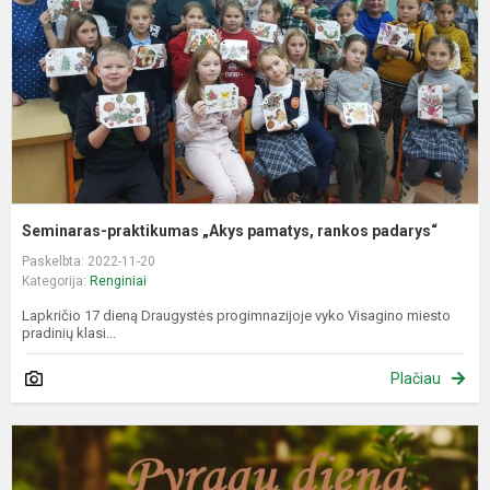
r
p
Seminaras-praktikumas „Akys pamatys, rankos padarys“
Paskelbta: 2022-11-20
Kategorija:
Renginiai
Lapkričio 17 dieną Draugystės progimnazijoje vyko Visagino miesto
pradinių klasi...
Plačiau
T
ir
P