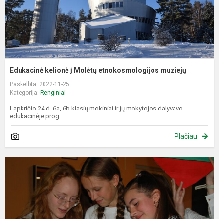
Edukacinė kelionė į Molėtų etnokosmologijos muziejų
Paskelbta: 2022-11-25
Kategorija:
Renginiai
Lapkričio 24 d. 6a, 6b klasių mokiniai ir jų mokytojos dalyvavo
edukacinėje prog...
Plačiau
L
k
d
m