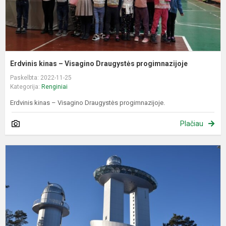
Erdvinis kinas – Visagino Draugystės progimnazijoje
Paskelbta: 2022-11-25
Kategorija:
Renginiai
Erdvinis kinas – Visagino Draugystės progimnazijoje.
Plačiau
E
k
į
M
e
m