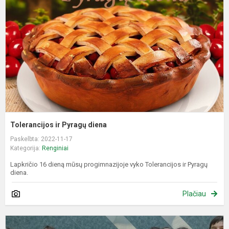
d
Tolerancijos ir Pyragų diena
Paskelbta: 2022-11-17
Kategorija:
Renginiai
Lapkričio 16 dieną mūsų progimnazijoje vyko Tolerancijos ir Pyragų
diena.
Plačiau
M