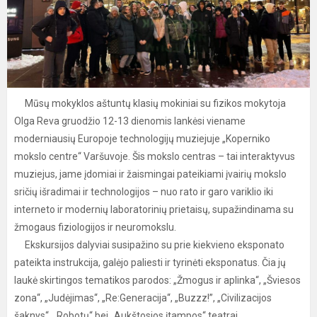
Mūsų mokyklos aštuntų klasių mokiniai su fizikos mokytoja
Olga Reva gruodžio 12-13 dienomis lankėsi viename
moderniausių Europoje technologijų muziejuje „Koperniko
mokslo centre“ Varšuvoje. Šis mokslo centras – tai interaktyvus
muziejus, jame įdomiai ir žaismingai pateikiami įvairių mokslo
sričių išradimai ir technologijos – nuo rato ir garo variklio iki
interneto ir modernių laboratorinių prietaisų, supažindinama su
žmogaus fiziologijos ir neuromokslu.
Ekskursijos dalyviai susipažino su prie kiekvieno eksponato
pateikta instrukcija, galėjo paliesti ir tyrinėti eksponatus. Čia jų
laukė skirtingos tematikos parodos: „Žmogus ir aplinka“, „Šviesos
zona“, „Judėjimas“, „Re:Generacija“, „Buzzz!”, „Civilizacijos
šaknys“, „Robotų“ bei „Aukštosios įtampos“ teatrai.