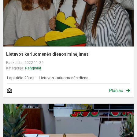
Lietuvos kariuomenės dienos minėjimas
Paskelbta: 2022-11-24
Kategorija:
Renginiai
Lapkričio 23-oji – Lietuvos kariuomenės diena.
Plačiau
A
š