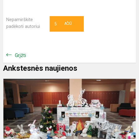
Nepamirškite
5
AČIŪ
padėkoti autoriui
Grįžti
Ankstesnės naujienos
Š
s