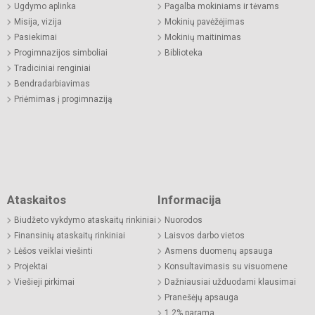
Ugdymo aplinka
Pagalba mokiniams ir tėvams
Misija, vizija
Mokinių pavėžėjimas
Pasiekimai
Mokinių maitinimas
Progimnazijos simboliai
Biblioteka
Tradiciniai renginiai
Bendradarbiavimas
Priėmimas į progimnaziją
Ataskaitos
Informacija
Biudžeto vykdymo ataskaitų rinkiniai
Nuorodos
Finansinių ataskaitų rinkiniai
Laisvos darbo vietos
Lėšos veiklai viešinti
Asmens duomenų apsauga
Projektai
Konsultavimasis su visuomene
Viešieji pirkimai
Dažniausiai užduodami klausimai
Pranešėjų apsauga
1,2% parama