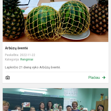
Arbūzų šventė
Paskelbta: 2022-11-22
Kategorija:
Renginiai
Lapkričio 21 dieną vyko Arbūzų šventė.
Plačiau
S
p
„
p