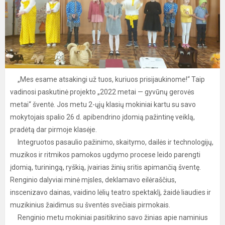
„Mes esame atsakingi už tuos, kuriuos prisijaukinome!“ Taip
vadinosi paskutinė projekto „2022 metai — gyvūnų gerovės
metai“ šventė. Jos metu 2-ųjų klasių mokiniai kartu su savo
mokytojais spalio 26 d. apibendrino įdomią pažintinę veiklą,
pradėtą dar pirmoje klasėje.
Integruotos pasaulio pažinimo, skaitymo, dailės ir technologijų,
muzikos ir ritmikos pamokos ugdymo procese leido parengti
įdomią, turiningą, ryškią, įvairias žinių sritis apimančią šventę.
Renginio dalyviai minė mįsles, deklamavo eilėraščius,
inscenizavo dainas, vaidino lėlių teatro spektaklį, žaidė liaudies ir
muzikinius žaidimus su šventės svečiais pirmokais.
Renginio metu mokiniai pasitikrino savo žinias apie naminius