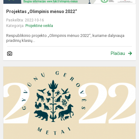
Projektas „Olimpinis mėnuo 2022“
Paskelbta: 2022-10-16
Kategorija:
Projektinė veikla
Respublikinio projekto „Olimpinis mėnuo 2022“, kuriame dalyvauja
pradinių klasių...
Plačiau
P
„
m
m