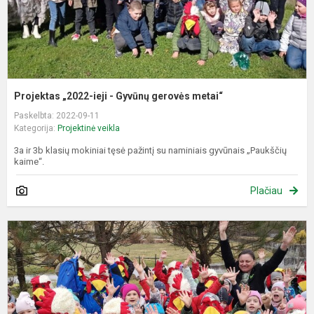
Projektas „2022-ieji - Gyvūnų gerovės metai“
Paskelbta: 2022-09-11
Kategorija:
Projektinė veikla
3a ir 3b klasių mokiniai tęsė pažintį su naminiais gyvūnais „Paukščių
kaime“.
Plačiau
N
k
d
p