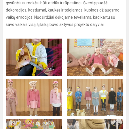
gyvūnėlius, mokėsi būti atidūs ir rūpestingi. Šventę puošė
dekoracijos, kostiumai, kaukės ir teigiamos, kupinos džiaugsmo
vaikų emocijos. Nuoširdžiai dėkojame tėveliams, kad kartu su
savo vaikais visą šį laiką buvo aktyvūs projekto dalyviai.