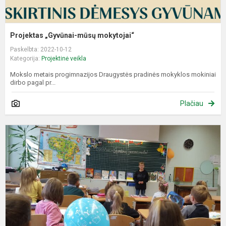
Projektas „Gyvūnai-mūsų mokytojai“
Paskelbta: 2022-10-12
Kategorija:
Projektinė veikla
Mokslo metais progimnazijos Draugystės pradinės mokyklos mokiniai
dirbo pagal pr...
Plačiau
2
m
-
G
g
m