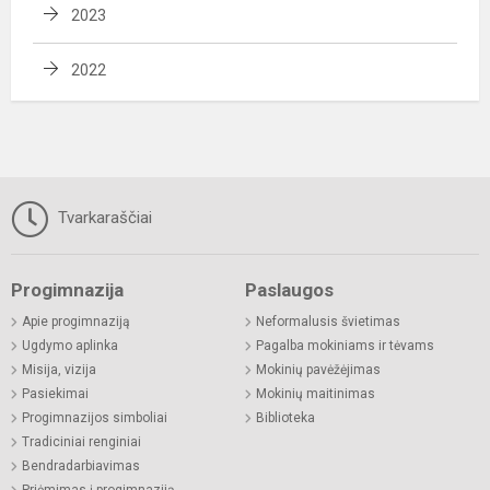
2023
2022
Tvarkaraščiai
Progimnazija
Paslaugos
Apie progimnaziją
Neformalusis švietimas
Ugdymo aplinka
Pagalba mokiniams ir tėvams
Misija, vizija
Mokinių pavėžėjimas
Pasiekimai
Mokinių maitinimas
Progimnazijos simboliai
Biblioteka
Tradiciniai renginiai
Bendradarbiavimas
Priėmimas į progimnaziją