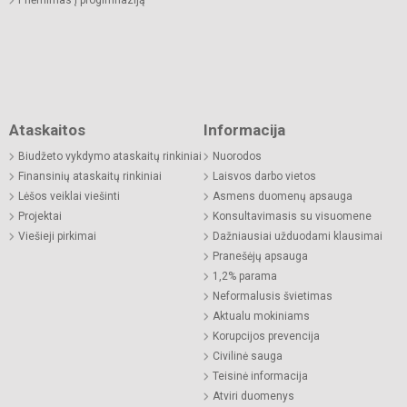
Ataskaitos
Informacija
Biudžeto vykdymo ataskaitų rinkiniai
Nuorodos
Finansinių ataskaitų rinkiniai
Laisvos darbo vietos
Lėšos veiklai viešinti
Asmens duomenų apsauga
Projektai
Konsultavimasis su visuomene
Viešieji pirkimai
Dažniausiai užduodami klausimai
Pranešėjų apsauga
1,2% parama
Neformalusis švietimas
Aktualu mokiniams
Korupcijos prevencija
Civilinė sauga
Teisinė informacija
Atviri duomenys