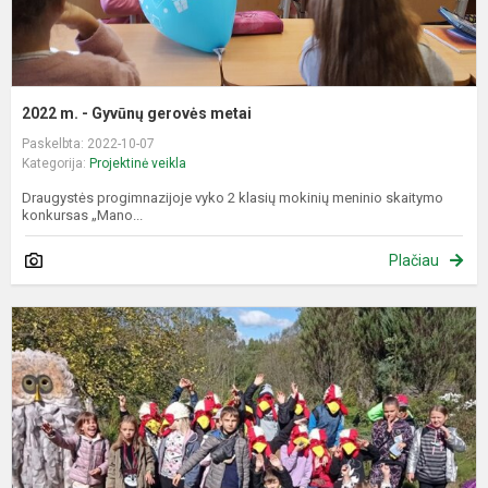
2022 m. - Gyvūnų gerovės metai
Paskelbta: 2022-10-07
Kategorija:
Projektinė veikla
Draugystės progimnazijoje vyko 2 klasių mokinių meninio skaitymo
konkursas „Mano...
Plačiau
P
„
ie
-
G
g
m