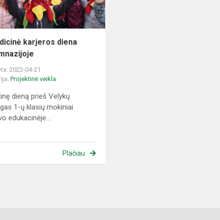
dicinė karjeros diena
mnazijoje
ta: 2022-04-21
ija:
Projektinė veikla
inę dieną prieš Velykų
gas 1-ų klasių mokiniai
vo edukacinėje...
Plačiau