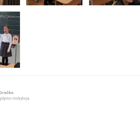
 Grečko
ugdymo mokytoja