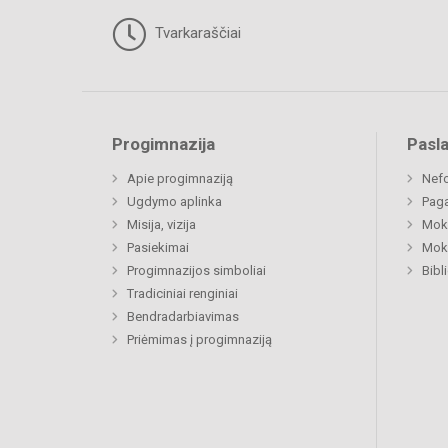
Tvarkaraščiai
Progimnazija
Pasl
Apie progimnaziją
Nefo
Ugdymo aplinka
Paga
Misija, vizija
Moki
Pasiekimai
Moki
Progimnazijos simboliai
Bibl
Tradiciniai renginiai
Bendradarbiavimas
Priėmimas į progimnaziją