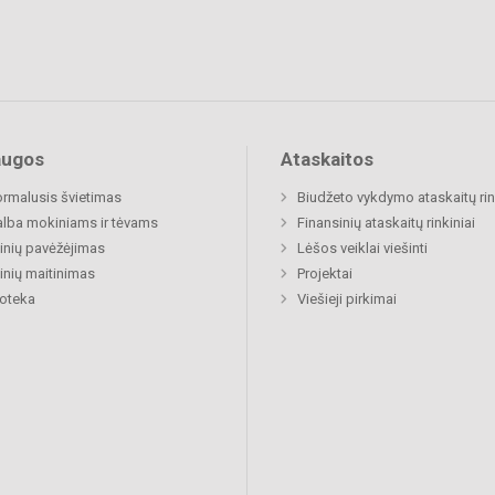
augos
Ataskaitos
rmalusis švietimas
Biudžeto vykdymo ataskaitų rin
lba mokiniams ir tėvams
Finansinių ataskaitų rinkiniai
nių pavėžėjimas
Lėšos veiklai viešinti
nių maitinimas
Projektai
ioteka
Viešieji pirkimai