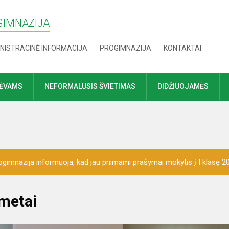
GIMNAZIJA
NISTRACINĖ INFORMACIJA
PROGIMNAZIJA
KONTAKTAI
TĖVAMS
NEFORMALUSIS ŠVIETIMAS
DIDŽIUOJAMĖS
gimnazija informuoja, kad jau priimami prašymai mokytis į I klasę
metai