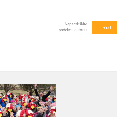
Nepamirškite
9
AČIŪ
padėkoti autoriui
Netradicinė
karjeros
diena
progimnazijoje