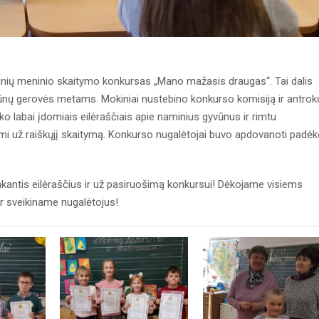
ių meninio skaitymo konkursas „Mano mažasis draugas“. Tai dalis
vūnų gerovės metams. Mokiniai nustebino konkurso komisiją ir antrok
ko labai įdomiais eilėraščiais apie naminius gyvūnus ir rimtu
nami už raiškųjį skaitymą. Konkurso nugalėtojai buvo apdovanoti padė
kantis eilėraščius ir už pasiruošimą konkursui! Dėkojame visiems
r sveikiname nugalėtojus!