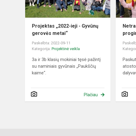
gerovės
metai“
Projektas „2022-ieji - Gyvūnų
Netra
gerovės metai“
progi
Paskelbta: 2022-09-11
Paskelb
Kategorija:
Projektinė veikla
Kategor
3a ir 3b klasių mokiniai tęsė pažintį
Paskut
su naminiais gyvūnais „Paukščių
atosto
kaime“.
dalyva
Plačiau