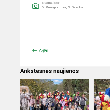
Nuotraukos:
V. Vinogradova, S. Grečko
Grįžti
Ankstesnės naujienos
Projektas
„2022-
ieji
-
Gyvūnų