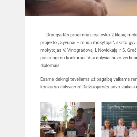
Draugystės progimnazijoje vyko 2 klasių mokin
projekto „Gyvūnai – mūsų mokytojai“, skirto gy
mokytojas V. Vinogradovą, I. Novickają ir S. Greč
pasirengimu konkursui. Visi dalyviai buvo verti
diplomais.
Esame dėkingi tėveliams už pagalbą vaikams ren
konkurso dalyviams! Didžiuojamės savo vaikais i