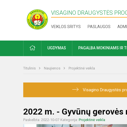
VISAGINO DRAUGYSTĖS PRO
VEIKLOS SRITYS
PASLAUGOS
ADMI
PRADŽIA
UGDYMAS
PAGALBA MOKINIAMS IR 
Titulinis
Naujienos
Projektinė veikla
Visagino Draugystės pro
2022 m. - Gyvūnų gerovės 
Paskelbta: 2022-10-07
Kategorija:
Projektinė veikla