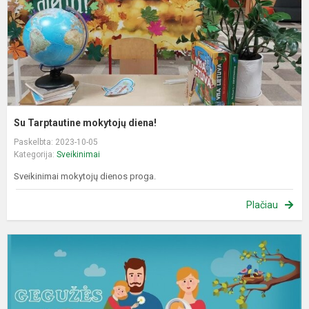
Su Tarptautine mokytojų diena!
Paskelbta: 2023-10-05
Kategorija:
Sveikinimai
Sveikinimai mokytojų dienos proga.
Plačiau
T
š
d