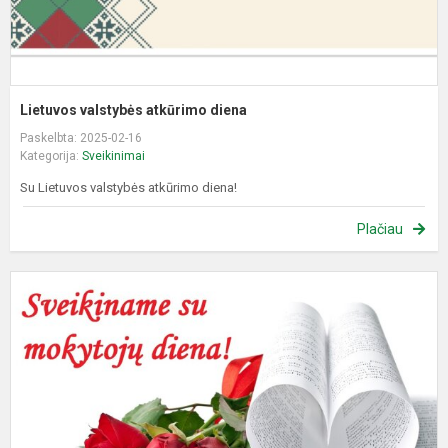
Lietuvos valstybės atkūrimo diena
Paskelbta: 2025-02-16
Kategorija:
Sveikinimai
Su Lietuvos valstybės atkūrimo diena!
Plačiau
S
T
m
d