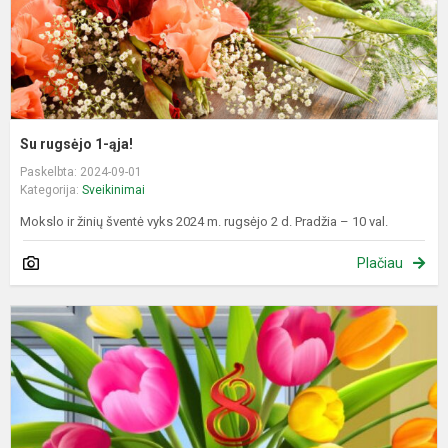
Su rugsėjo 1-ąja!
Paskelbta: 2024-09-01
Kategorija:
Sveikinimai
Mokslo ir žinių šventė vyks 2024 m. rugsėjo 2 d. Pradžia – 10 val.
Plačiau
S
v
m
s
K
8