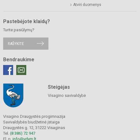
Atviri duomenys
Pastebėjote klaidų?
Turite pasiūlymų?
RAŠYKITE
Bendraukime
Steigėjas
Visagino savivaldybė
Visagino Draugystės progimnazija
Savivaldybės biudžetinė įstaiga
Draugystės g. 12, 31222 Visaginas
Tel.
(8 386) 72 947
El. p.
info@vdvm.lt