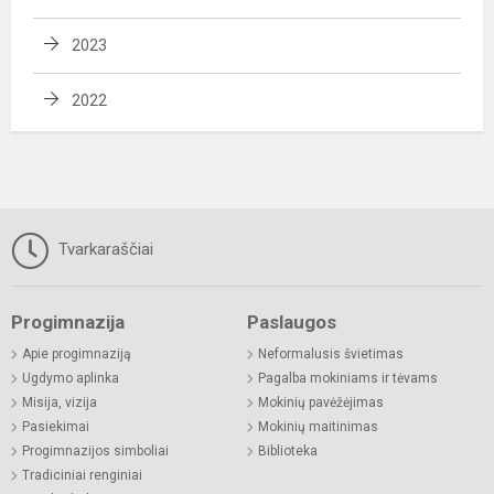
2023
2022
Tvarkaraščiai
Progimnazija
Paslaugos
Apie progimnaziją
Neformalusis švietimas
Ugdymo aplinka
Pagalba mokiniams ir tėvams
Misija, vizija
Mokinių pavėžėjimas
Pasiekimai
Mokinių maitinimas
Progimnazijos simboliai
Biblioteka
Tradiciniai renginiai