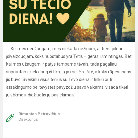
Kol mes neužaugam, mes niekada nežinom, ar bent pilnai
įsivaizduojam, koks nuostabus yra Tėtis – geras, išmintingas. Bet
kai mes užaugam ir patys tampame tėvais, tada pagaliau
suprantam, kiek daug iš tikrųjų jo meilė reiškė, ir koks rūpestingas
jis buvo. Sveikinu visus tėčius su Tėvo diena ir linkiu būti
atsakingumo bei tėvystės pavyzdžiu savo vaikams, visada tikėti
jų sėkme ir didžiuotis jų pasiekimais!
Rimantas Petravičius
Direktorius