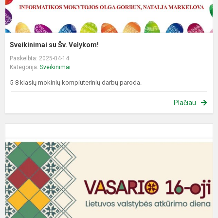
Sveikinimai su Šv. Velykom!
Paskelbta: 2025-04-14
Kategorija:
Sveikinimai
5-8 klasių mokinių kompiuterinių darbų paroda.
Plačiau
L
v
a
d