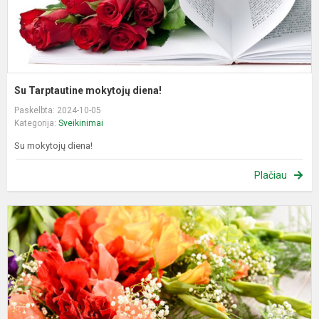
Su Tarptautine mokytojų diena!
Paskelbta: 2024-10-05
Kategorija:
Sveikinimai
Su mokytojų diena!
Plačiau
S
r
1
ą