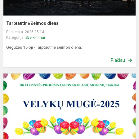
Tarptautinė šeimos diena
Paskelbta: 2025-05-14
Kategorija:
Sveikinimai
Gegužės 15-oji - Tarptautinė šeimos diena.
Plačiau
S
s
Š
V