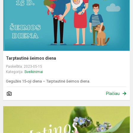
Tarptautinė šeimos diena
Paskelbta: 2023-05-15
Kategorija:
Sveikinimai
Gegužės 15-oji diena – Tarptautinė šeimos diena.
Plačiau
S
M
d