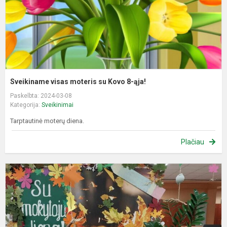
ą
Sveikiname visas moteris su Kovo 8-ąja!
Paskelbta: 2024-03-08
Kategorija:
Sveikinimai
Tarptautinė moterų diena.
Plačiau
S
T
m
d