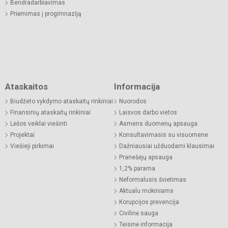
Bendradarbiavimas
Priėmimas į progimnaziją
Ataskaitos
Informacija
Biudžeto vykdymo ataskaitų rinkiniai
Nuorodos
Finansinių ataskaitų rinkiniai
Laisvos darbo vietos
Lėšos veiklai viešinti
Asmens duomenų apsauga
Projektai
Konsultavimasis su visuomene
Viešieji pirkimai
Dažniausiai užduodami klausimai
Pranešėjų apsauga
1,2% parama
Neformalusis švietimas
Aktualu mokiniams
Korupcijos prevencija
Civilinė sauga
Teisinė informacija