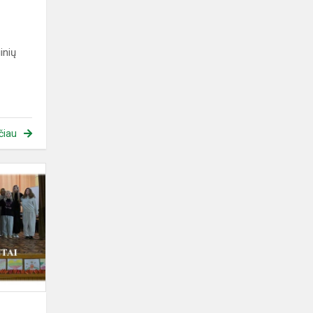
inių
čiau
Progimnazijos
TALENTAI