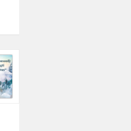
Pasaka,
sušildžiusi
širdis