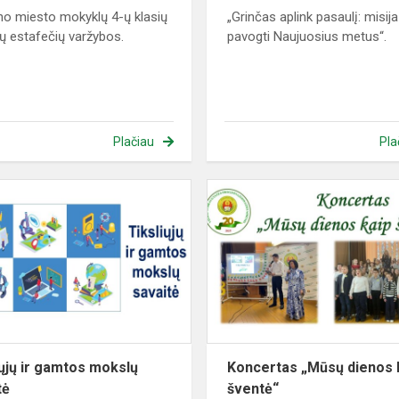
no miesto mokyklų 4-ų klasių
„Grinčas aplink pasaulį: misija
ų estafečių varžybos.
pavogti Naujuosius metus“.
Plačiau
Pla
Tiksliųjų
ir
gamtos
mokslų
savaitė
iųjų ir gamtos mokslų
Koncertas „Mūsų dienos 
tė
šventė“