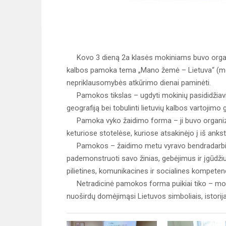
Kovo 3 dieną 2a klasės mokiniams buvo organiz
kalbos pamoka tema „Mano žemė – Lietuva“ (moky
nepriklausomybės atkūrimo dienai paminėti.
Pamokos tikslas – ugdyti mokinių pasididžiavimą 
geografiją bei tobulinti lietuvių kalbos vartojimo
Pamoka vyko žaidimo forma – ji buvo organizu
keturiose stotelėse, kuriose atsakinėjo į iš ankst
Pamokos – žaidimo metu vyravo bendradarbiav
pademonstruoti savo žinias, gebėjimus ir įgūdži
pilietines, komunikacines ir socialines kompetenc
Netradicinė pamokos forma puikiai tiko – mokini
nuoširdų domėjimąsi Lietuvos simboliais, istorija