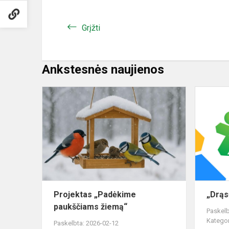
Grįžti
Ankstesnės naujienos
Projektas
„Padėkime
paukščiams
žiemą“
Projektas „Padėkime
„Drąs
paukščiams žiemą“
Paskelb
Kategor
Paskelbta: 2026-02-12