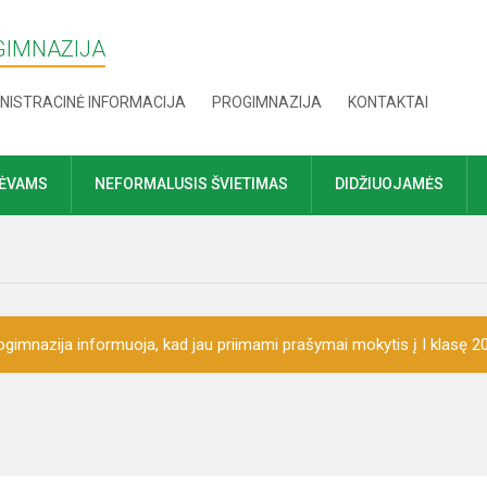
GIMNAZIJA
NISTRACINĖ INFORMACIJA
PROGIMNAZIJA
KONTAKTAI
TĖVAMS
NEFORMALUSIS ŠVIETIMAS
DIDŽIUOJAMĖS
gimnazija informuoja, kad jau priimami prašymai mokytis į I klasę