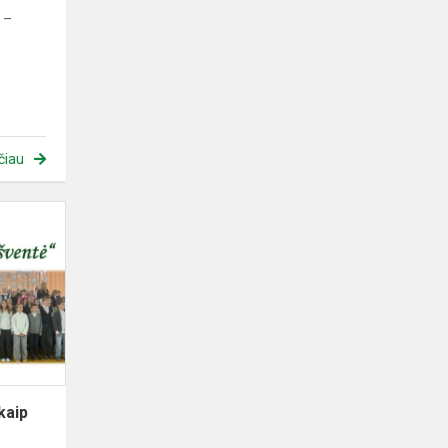
 –
čiau
Koncertas
„Mūsų
dienos
kaip
šventė“
kaip