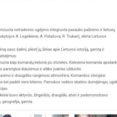
uota netradicinio ugdymo integruota pasaulio pažinimo ir lietuvių
tojos A. Legeikienė, A. Patašova, R. Trukan), skirta Lietuvos
savo šalimi, plėsti jų žinias apie Lietuvos istoriją, gamtą ir
 gebėjimus.
ota kaip komandų kelionė po stoteles. Kiekviena komanda apsilan
o parengtus klausimus ir atliko įvairias užduotis.
imo ir draugiško rungimosi atmosfera. Komandos stengėsi
us bei padėti vieni kitiems. Pamokos veiklos skatino domėjimąsi, ugd
ijas.
ai buvo aktyvūs, žingeidūs, draugiški, atviri ir pademonstravo
, geografija, gamta.