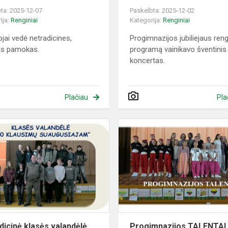
ta: 2025-12-07
Paskelbta: 2025-12-02
ija:
Renginiai
Kategorija:
Renginiai
jai vedė netradicines,
Progimnazijos jubiliejaus reng
as pamokas.
programą vainikavo šventinis
koncertas.
Plačiau
Pla
Netradicinė
klasės
valandėlė
dicinė klasės valandėlė
Progimnazijos TALENTAI