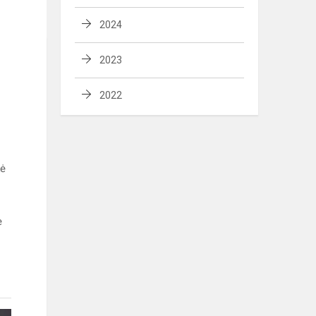
2024
2023
2022
kė
ė