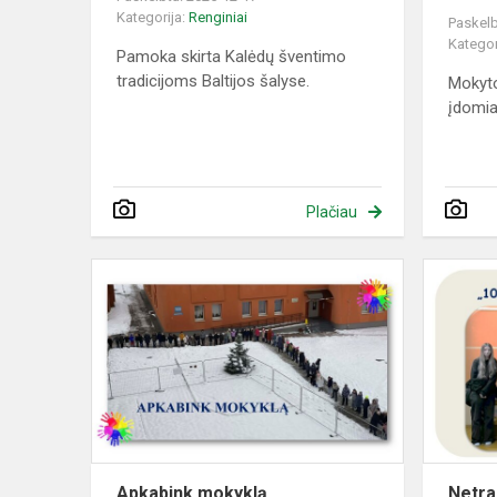
Kategorija:
Renginiai
Paskelb
Kategor
Pamoka skirta Kalėdų šventimo
tradicijoms Baltijos šalyse.
Mokyto
įdomi
Plačiau
Apkabink
mokyklą
Apkabink mokyklą
Netra