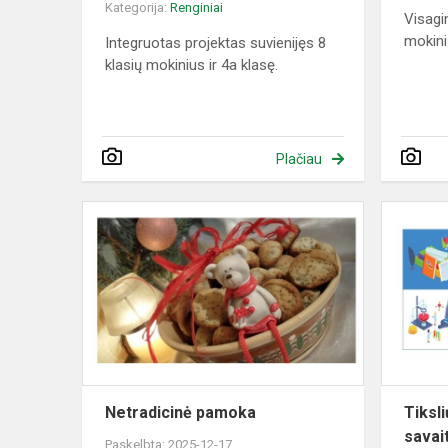
Kategorija:
Renginiai
Visagi
mokini
Integruotas projektas suvienijęs 8
klasių mokinius ir 4a klasę.
Plačiau
Netradicinė
pamoka
Netradicinė pamoka
Tiksl
savai
Paskelbta: 2025-12-17