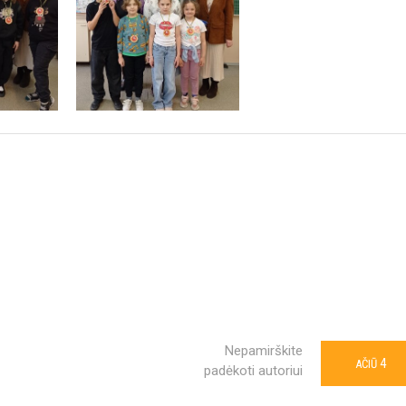
Nepamirškite
4
AČIŪ
padėkoti autoriui