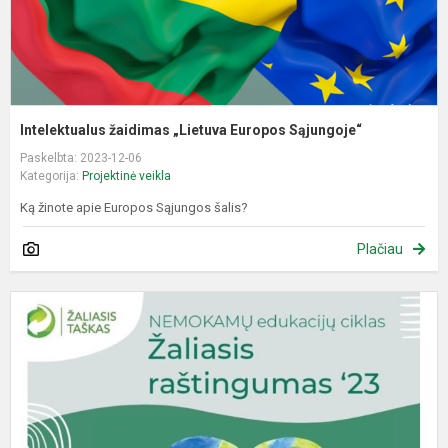
Intelektualus žaidimas „Lietuva Europos Sąjungoje“
Paskelbta: 2023-12-06
Kategorija:
Projektinė veikla
Ką žinote apie Europos Sąjungos šalis?
Plačiau
„
r
e