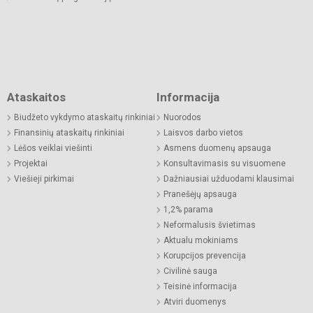
Ataskaitos
Informacija
Biudžeto vykdymo ataskaitų rinkiniai
Nuorodos
Finansinių ataskaitų rinkiniai
Laisvos darbo vietos
Lėšos veiklai viešinti
Asmens duomenų apsauga
Projektai
Konsultavimasis su visuomene
Viešieji pirkimai
Dažniausiai užduodami klausimai
Pranešėjų apsauga
1,2% parama
Neformalusis švietimas
Aktualu mokiniams
Korupcijos prevencija
Civilinė sauga
Teisinė informacija
Atviri duomenys