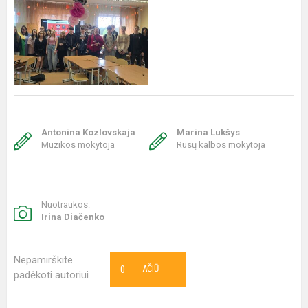
Antonina Kozlovskaja
Marina Lukšys
Muzikos mokytoja
Rusų kalbos mokytoja
Nuotraukos:
Irina Diačenko
Nepamirškite
0
AČIŪ
padėkoti autoriui