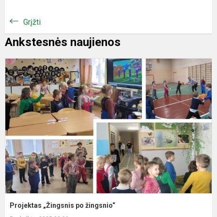
Grįžti
Ankstesnės naujienos
P
„
p
ž
Projektas „Žingsnis po žingsnio“