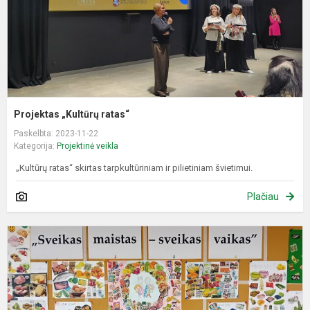
Projektas „Kultūrų ratas“
Paskelbta: 2023-11-22
Kategorija:
Projektinė veikla
„Kultūrų ratas“ skirtas tarpkultūriniam ir pilietiniam švietimui.
Plačiau
P
„
m
-
s