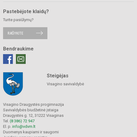
Pastebėjote klaidų?
Turite pasiūlymų?
RAŠYKITE
Bendraukime
Steigėjas
Visagino savivaldybė
Visagino Draugystės progimnazija
Savivaldybės biudžetinė įstaiga
Draugystės g. 12, 31222 Visaginas
Tel.
(8 386) 72 947
El. p.
info@vdvm.lt
Duomenys kaupiami ir saugomi