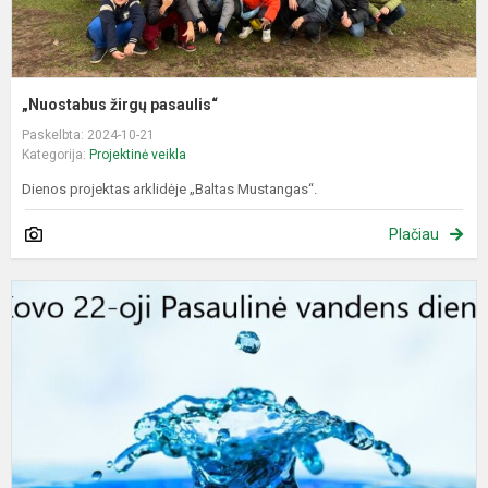
„Nuostabus žirgų pasaulis“
Paskelbta: 2024-10-21
Kategorija:
Projektinė veikla
Dienos projektas arklidėje „Baltas Mustangas“.
Plačiau
P
„
ir
g