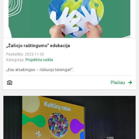
„Žaliojo raštingumo“ edukacija
Paskelbta: 2023-11-30
Kategorija:
Projektinė veikla
„Esu atsakingas – rūšiuoju teisingai!“.
Plačiau
P
„
r