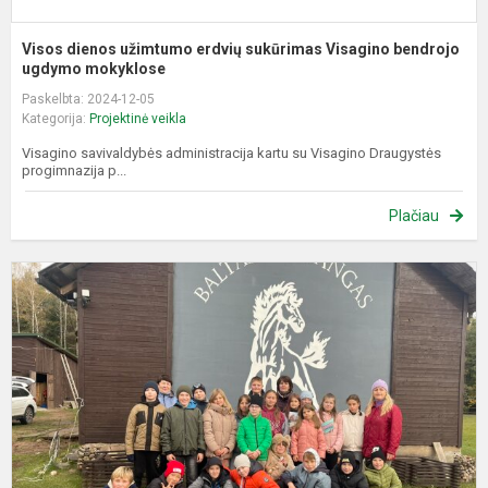
Visos dienos užimtumo erdvių sukūrimas Visagino bendrojo
ugdymo mokyklose
Paskelbta: 2024-12-05
Kategorija:
Projektinė veikla
Visagino savivaldybės administracija kartu su Visagino Draugystės
progimnazija p...
Plačiau
„
ž
p