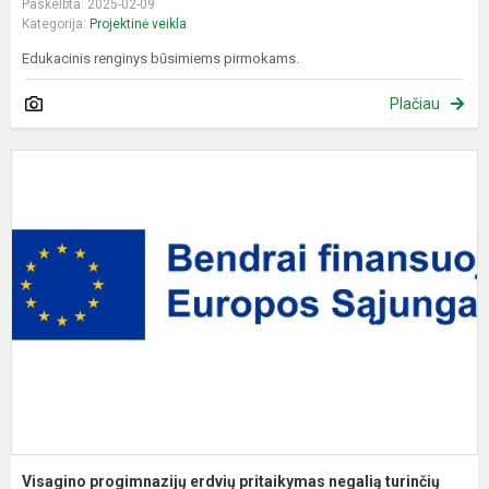
Paskelbta: 2025-02-09
Kategorija:
Projektinė veikla
Edukacinis renginys būsimiems pirmokams.
Plačiau
V
p
e
p
n
t
m.
Visagino progimnazijų erdvių pritaikymas negalią turinčių