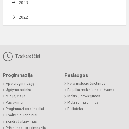
2023
2022
Tvarkaraščiai
Progimnazija
Paslaugos
Apie progimnaziją
Neformalusis švietimas
Ugdymo aplinka
Pagalba mokiniams ir tėvams
Misija, vizija
Mokinių pavėžėjimas
Pasiekimai
Mokinių maitinimas
Progimnazijos simboliai
Biblioteka
Tradiciniai renginiai
Bendradarbiavimas
Priėmimas į progimnaziją