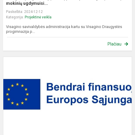
mokinių ugdymuisi...
Paskelbta: 2024-12-12
Kategorija:
Projektinė veikla
Visagino savivaldybės administracija kartu su Visagino Draugystės
progimnazija p...
Plačiau
V
d
u
e
s
V
b
ug