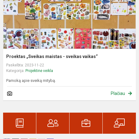
v
Proektas „Sveikas maistas - sveikas vaikas“
Paskelbta: 2023-11-22
Kategorija:
Projektinė veikla
Pamoką apie sveiką mitybą.
Plačiau