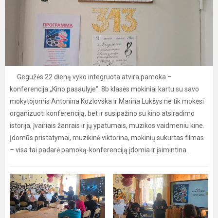
Gegužės 22 dieną vyko integruota atvira pamoka –
konferencija „Kino pasaulyje“. 8b klasės mokiniai kartu su savo
mokytojomis Antonina Kozlovska ir Marina Lukšys ne tik mokėsi
organizuoti konferenciją, bet ir susipažino su kino atsiradimo
istorija, įvairiais žanrais ir jų ypatumais, muzikos vaidmeniu kine.
Įdomūs pristatymai, muzikinė viktorina, mokinių sukurtas filmas
– visa tai padarė pamoką-konferenciją įdomia ir įsimintina.