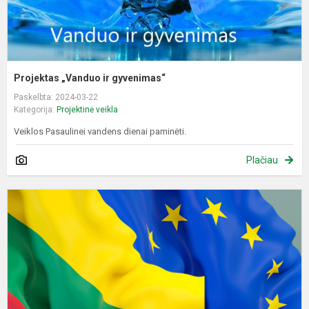
Projektas „Vanduo ir gyvenimas“
Paskelbta: 2024-03-22
Kategorija:
Projektinė veikla
Veiklos Pasaulinei vandens dienai paminėti.
Plačiau
I
ž
„
E
S