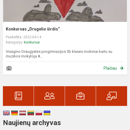
Konkursas „Drugelio širdis“
Paskelbta: 2022-04-14
Kategorija:
Konkursai
Visagino Draugystės progimnazijos 3b klasės mokiniai kartu su
muzikos mokytoja A...
Plačiau
Naujienų archyvas