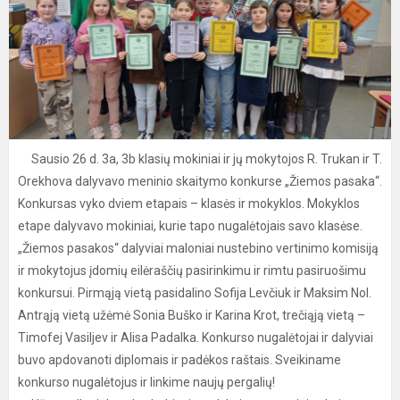
Sausio 26 d. 3a, 3b klasių mokiniai ir jų mokytojos R. Trukan ir T.
Orekhova dalyvavo meninio skaitymo konkurse „Žiemos pasaka“.
Konkursas vyko dviem etapais – klasės ir mokyklos. Mokyklos
etape dalyvavo mokiniai, kurie tapo nugalėtojais savo klasėse.
„Žiemos pasakos“ dalyviai maloniai nustebino vertinimo komisiją
ir mokytojus įdomių eilėraščių pasirinkimu ir rimtu pasiruošimu
konkursui. Pirmąją vietą pasidalino Sofija Levčiuk ir Maksim Nol.
Antrąją vietą užėmė Sonia Buško ir Karina Krot, trečiąją vietą –
Timofej Vasiljev ir Alisa Padalka. Konkurso nugalėtojai ir dalyviai
buvo apdovanoti diplomais ir padėkos raštais. Sveikiname
konkurso nugalėtojus ir linkime naujų pergalių!