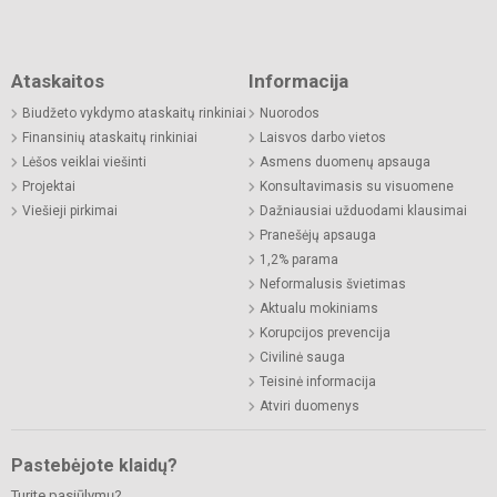
Ataskaitos
Informacija
Biudžeto vykdymo ataskaitų rinkiniai
Nuorodos
Finansinių ataskaitų rinkiniai
Laisvos darbo vietos
Lėšos veiklai viešinti
Asmens duomenų apsauga
Projektai
Konsultavimasis su visuomene
Viešieji pirkimai
Dažniausiai užduodami klausimai
Pranešėjų apsauga
1,2% parama
Neformalusis švietimas
Aktualu mokiniams
Korupcijos prevencija
Civilinė sauga
Teisinė informacija
Atviri duomenys
Pastebėjote klaidų?
Turite pasiūlymų?