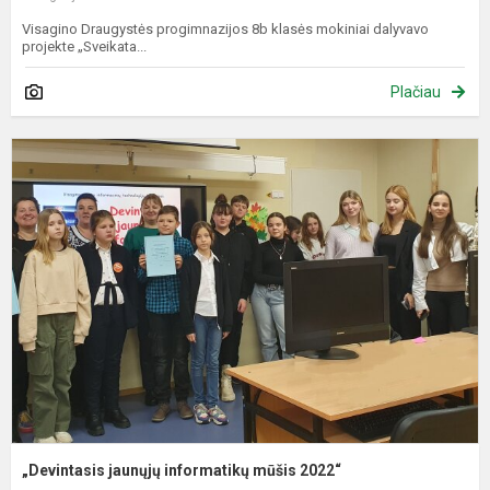
Visagino Draugystės progimnazijos 8b klasės mokiniai dalyvavo
projekte „Sveikata...
Plačiau
„
j
i
m
2
„Devintasis jaunųjų informatikų mūšis 2022“