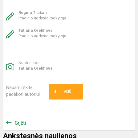
Regina Trukan
Pradinio ugdymo mokytoja
Tatiana Orekhova
Pradinio ugdymo mokytoja
Nuotraukos:
Tatiana Orekhova
Nepamirškite
4
AČIŪ
padėkoti autoriui
Grįžti
Ankstesnės naujienos