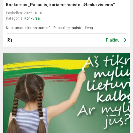
Konkursas „Pasaulis, kuriame maisto užtenka visiems“
Paskelbta: 2022-10-10
Kategorija:
Konkursai
Konkursas skirtas paminėti Pasaulinę maisto dieną.
Plačiau
K
d