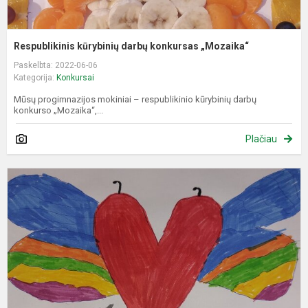
Respublikinis kūrybinių darbų konkursas „Mozaika“
Paskelbta: 2022-06-06
Kategorija:
Konkursai
Mūsų progimnazijos mokiniai – respublikinio kūrybinių darbų
konkurso „Mozaika“,...
Plačiau
K
„
š