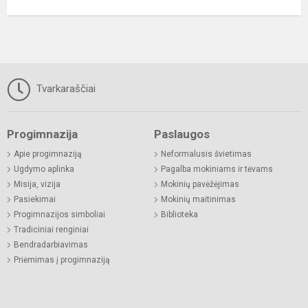
Tvarkaraščiai
Progimnazija
Paslaugos
Apie progimnaziją
Neformalusis švietimas
Ugdymo aplinka
Pagalba mokiniams ir tėvams
Misija, vizija
Mokinių pavėžėjimas
Pasiekimai
Mokinių maitinimas
Progimnazijos simboliai
Biblioteka
Tradiciniai renginiai
Bendradarbiavimas
Priėmimas į progimnaziją