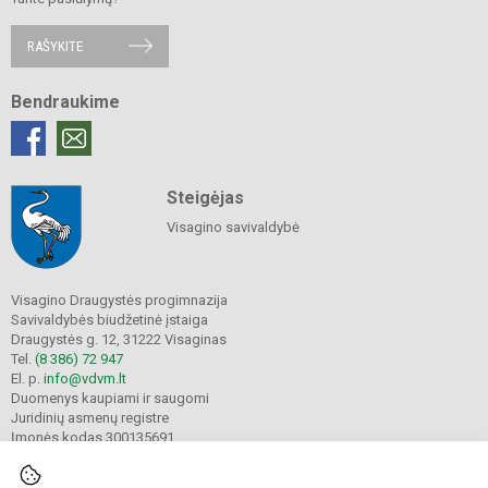
RAŠYKITE
Bendraukime
Steigėjas
Visagino savivaldybė
Visagino Draugystės progimnazija
Savivaldybės biudžetinė įstaiga
Draugystės g. 12, 31222 Visaginas
Tel.
(8 386) 72 947
El. p.
info@vdvm.lt
Duomenys kaupiami ir saugomi
Juridinių asmenų registre
Įmonės kodas 300135691