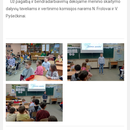
Už pagalbą ir bendradarbiavimą dėkojame meninio skaitymo
dalyvių tėveliams ir vertinimo komisijos narėms N. Frolovai ir V.
Pyšečkinai.