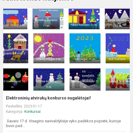
E
a
k
n
Elektroninių atvirukų konkurso nugalėtojai!
Paskelbta: 2023-01-17
Kategorija:
Konkursai
Sausio 17 d. Visagino savivaldybėje vyko padėkos popietė, kurioje
buvo pad...