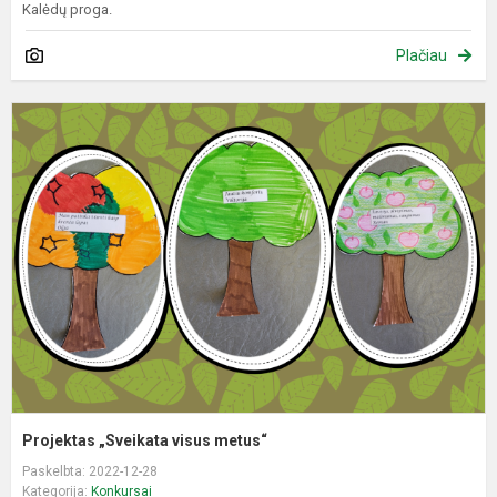
Kalėdų proga.
Plačiau
P
„
v
m
Projektas „Sveikata visus metus“
Paskelbta: 2022-12-28
Kategorija:
Konkursai