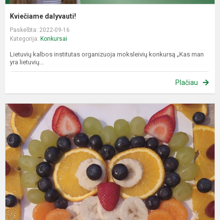
Kviečiame dalyvauti!
Paskelbta: 2022-09-16
Kategorija:
Konkursai
Lietuvių kalbos institutas organizuoja moksleivių konkursą „Kas man
yra lietuvių...
Plačiau
R
k
d
k
„