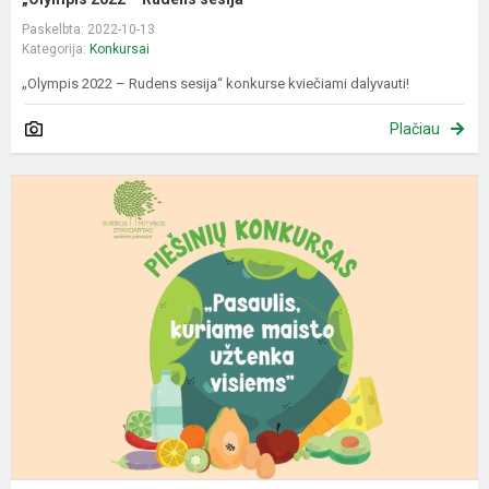
Paskelbta: 2022-10-13
Kategorija:
Konkursai
„Olympis 2022 – Rudens sesija“ konkurse kviečiami dalyvauti!
Plačiau
K
„
k
m
u
v