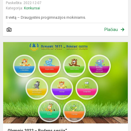
Paskelbta: 2022-12-07
Kategorija:
Konkursai
II vietą – Draugystės progimnazijos mokiniams.
Plačiau
„
2
–
R
s
„Olympis 2022 – Rudens sesija“