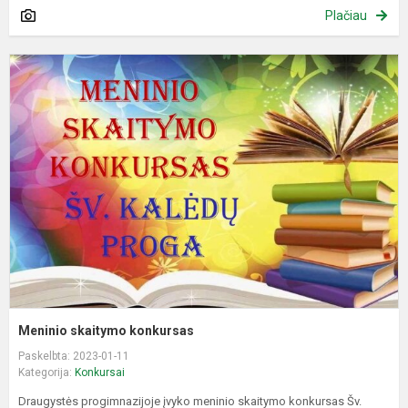
Plačiau
M
s
k
Meninio skaitymo konkursas
Paskelbta: 2023-01-11
Kategorija:
Konkursai
Draugystės progimnazijoje įvyko meninio skaitymo konkursas Šv.